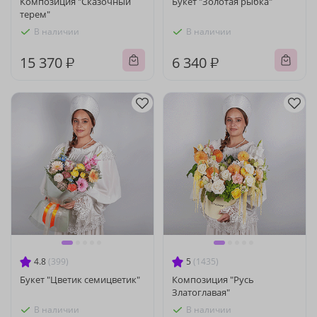
Композиция "Сказочный
Букет "Золотая рыбка"
терем"
В наличии
В наличии
15 370 ₽
6 340 ₽
4.8
(399)
5
(1435)
Букет "Цветик семицветик"
Композиция "Русь
Златоглавая"
В наличии
В наличии