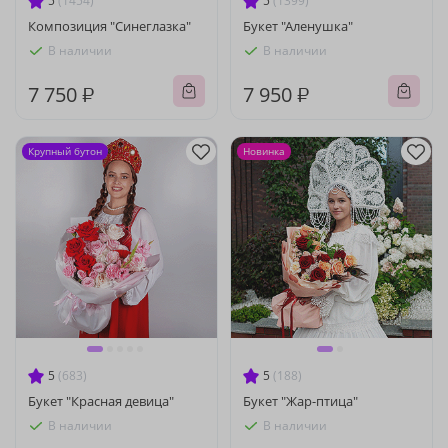
5
(1454)
5
(1399)
Композиция "Синеглазка"
Букет "Аленушка"
В наличии
В наличии
7 750 ₽
7 950 ₽
Крупный бутон
Новинка
5
(683)
5
(188)
Букет "Красная девица"
Букет "Жар-птица"
В наличии
В наличии