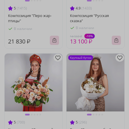
5
(1415)
4.9
(1433)
Композиция "Перо жар-
Композиция "Русская
птицы"
сказка"
В наличии
В наличии
-10%
14 560 ₽
21 830 ₽
13 100 ₽
Крупный бутон
5
(700)
5
(296)