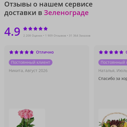
Отзывы о нашем сервисе
доставки в
Зеленограде
4.9
2 208 Оценок
1 909 Отзывов
31 364 Заказов
Отлично
Постоянный клиент
Постоянный 
Никита,
Август 2026
Наталья,
Июль
Спасибо за х