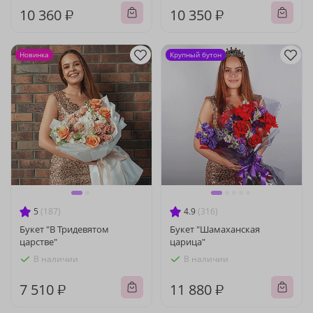
10 360 ₽
10 350 ₽
Новинка
Крупный бутон
5
(187)
4.9
(316)
Букет "В Тридевятом
Букет "Шамаханская
царстве"
царица"
В наличии
В наличии
7 510 ₽
11 880 ₽