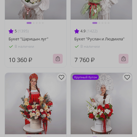
5
(1395)
4.9
(1422)
Букет "Царицын луг"
Букет "Руслан и Людмила"
В наличии
В наличии
10 360 ₽
7 760 ₽
Крупный бутон