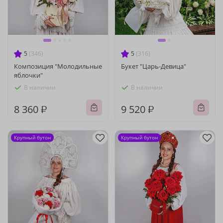
5
(346)
5
(316)
Композиция "Молодильные
Букет "Царь-Девица"
яблочки"
В наличии
В наличии
8 360 ₽
9 520 ₽
Крупный бутон
Крупный бутон