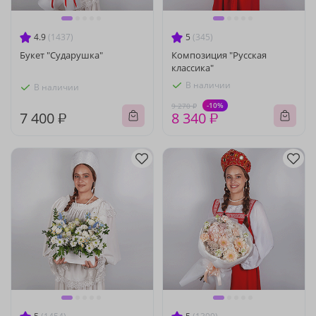
4.9
(1437)
5
(345)
Букет "Сударушка"
Композиция "Русская
классика"
В наличии
В наличии
-10%
9 270 ₽
7 400 ₽
8 340 ₽