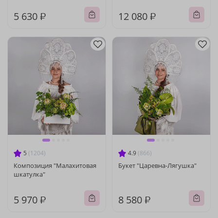
5 630 ₽
12 080 ₽
5
(1204)
4.9
(866)
Композиция "Малахитовая
Букет "Царевна-Лягушка"
шкатулка"
5 970 ₽
8 580 ₽