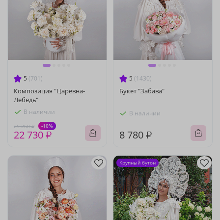
5
(701)
5
(1430)
Композиция "Царевна-
Букет "Забава"
Лебедь"
В наличии
В наличии
-10%
25 260 ₽
22 730 ₽
8 780 ₽
Крупный бутон