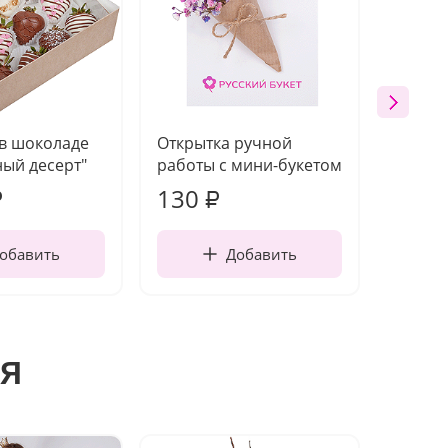
 в шоколаде
Открытка ручной
Ваза п
ый десерт"
работы с мини-букетом
130
1 10
₽
₽
обавить
Добавить
я