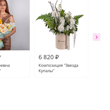
6 820
6 58
₽
₽
ревна
Композиция "Звезда
Букет 
"
Купалы"
пионо