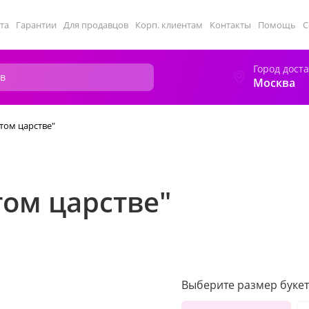
та
Гарантии
Для продавцов
Корп. клиентам
Контакты
Помощь
С
Город дост
Москва
ятом царстве"
том царстве"
Выберите размер букет