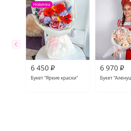
Новинка
6 450
6 970
₽
₽
Букет "Яркие краски"
Букет "Алену