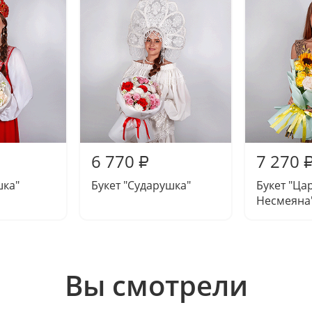
6 770
7 270
₽
шка"
Букет "Сударушка"
Букет "Ца
Несмеяна
Вы смотрели