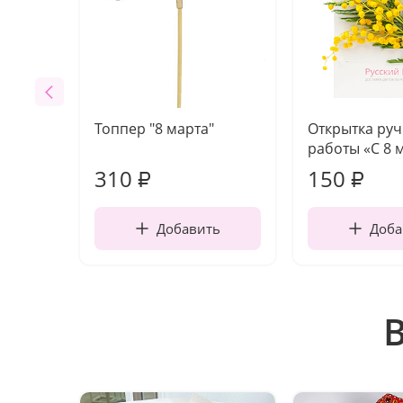
Топпер "8 марта"
Открытка ру
работы «С 8 
310
150
₽
₽
Добавить
Доба