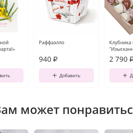
чной
Раффаэлло
Клубника
марта!»
"Изысканн
940
2 790
₽
вить
Добавить
Д
Вам может понравитьс