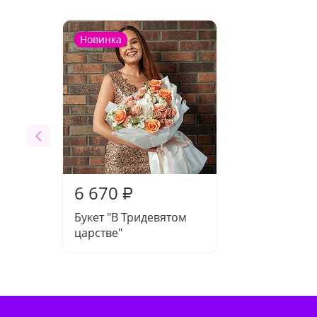
Новинка
6 670
₽
Букет "В Тридевятом
царстве"