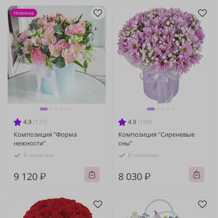
Новинка
4.9
(125)
4.9
(189)
Композиция "Форма
Композиция "Сиреневые
нежности"
сны"
В наличии
В наличии
9 120 ₽
8 030 ₽