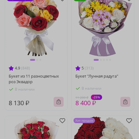
4.9
(848)
5
(313)
Букет из 11 разноцветных
Букет "Лунная радуга"
роз Эквадор
В наличии
В наличии
-25%
11 200 ₽
8 130 ₽
8 400 ₽
Хит продаж