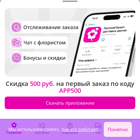
Скидка
500 руб.
на первый заказ по коду
APP500
Скачать приложение
Стоимость и сроки доставки
Мы используем cookies.
Как это работает
.
Понятно
цветов в ближайшие города
Главная
Каталог
Корзина
Чат
Войти