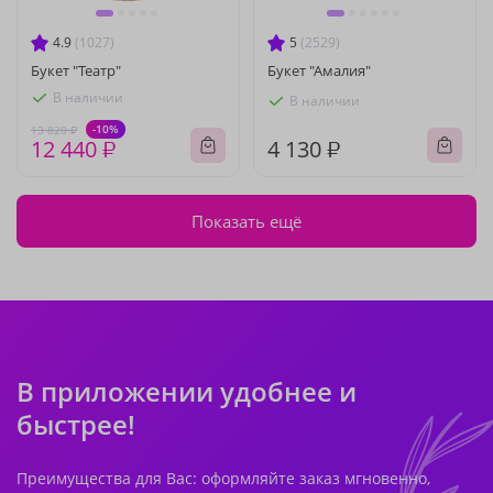
4.9
(1027)
5
(2529)
Букет "Театр"
Букет "Амалия"
В наличии
В наличии
-10%
13 820 ₽
12 440 ₽
4 130 ₽
Показать ещё
В приложении удобнее и
быстрее!
Преимущества для Вас: оформляйте заказ мгновенно,