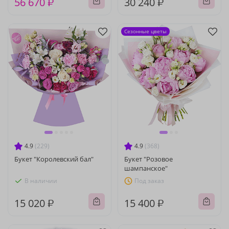
56 670 ₽
30 240 ₽
Сезонные цветы
4.9
(229)
4.9
(368)
Букет "Королевский бал"
Букет "Розовое
шампанское"
В наличии
Под заказ
15 020 ₽
15 400 ₽