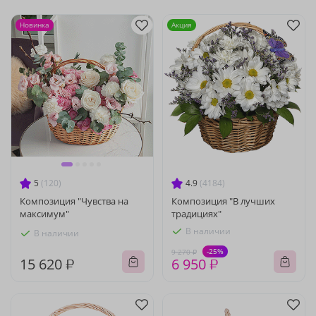
Новинка
Акция
5
(120)
4.9
(4184)
Композиция "Чувства на
Композиция "В лучших
максимум"
традициях"
В наличии
В наличии
-25%
9 270 ₽
15 620 ₽
6 950 ₽