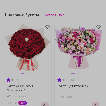
Шикарные букеты
Смотреть все
5
(273)
4.9
(326)
Букет из 101 розы
Букет "Единственной"
"Бриллиант"
В наличии
В наличии
-10%
62 670 ₽