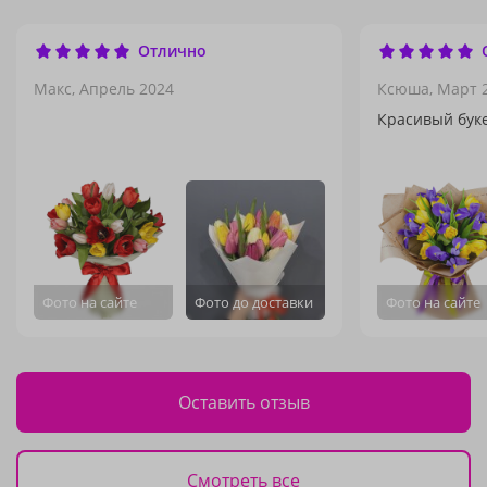
Отлично
Макс,
Апрель 2024
Ксюша,
Март 
Красивый буке
Фото на сайте
Фото до доставки
Фото на сайте
Оставить отзыв
Смотреть все