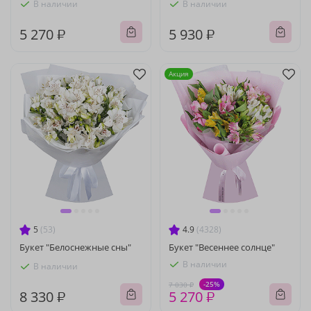
В наличии
В наличии
5 270 ₽
5 930 ₽
Акция
5
(53)
4.9
(4328)
Букет "Белоснежные сны"
Букет "Весеннее солнце"
В наличии
В наличии
-25%
7 030 ₽
8 330 ₽
5 270 ₽