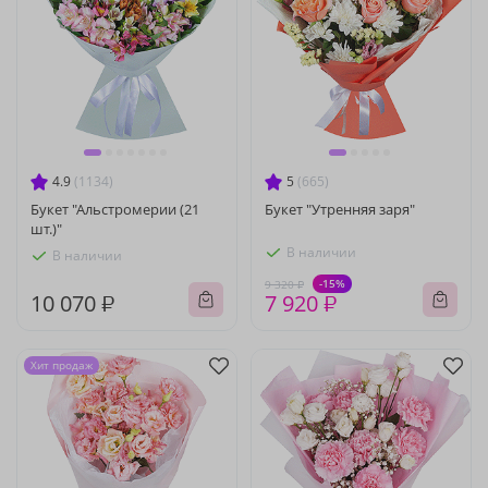
4.9
(1134)
5
(665)
Букет "Альстромерии (21
Букет "Утренняя заря"
шт.)"
В наличии
В наличии
-15%
9 320 ₽
10 070 ₽
7 920 ₽
Хит продаж