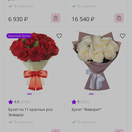
В наличии
В наличии
6 930 ₽
16 540 ₽
Крупный бутон
4.9
(3284)
5
(960)
Букет из 11 красных роз
Букет "Фаворит"
Эквадор
В наличии
В наличии