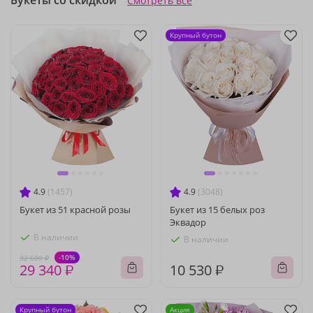
Букеты со скидкой
Смотреть все
Крупный бутон
4.9
(1457)
4.9
(3048)
Букет из 51 красной розы
Букет из 15 белых роз
Эквадор
В наличии
В наличии
-10%
32 600 ₽
29 340 ₽
10 530 ₽
Крупный бутон
Акция