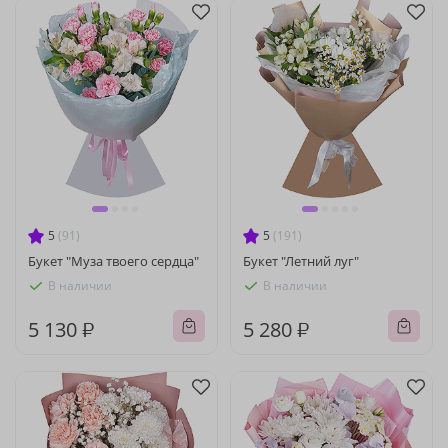
5
(91)
5
(191)
Букет "Муза твоего сердца"
Букет "Летний луг"
В наличии
В наличии
5 130 ₽
5 280 ₽