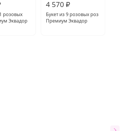
4 570
3 88
₽
₽
11 розовых
Букет из 9 розовых роз
Букет 
иум Эквадор
Премиум Эквадор
Преми