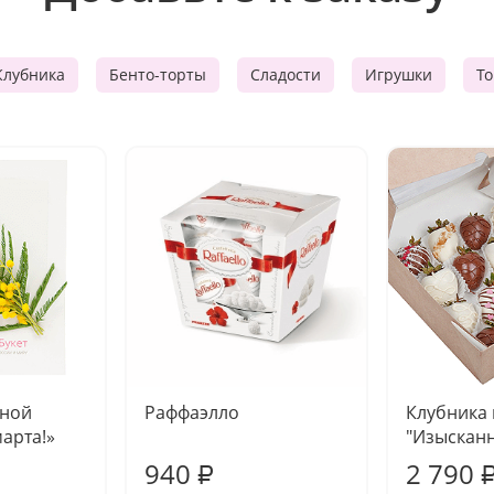
Клубника
Бенто-торты
Сладости
Игрушки
Т
чной
Раффаэлло
Клубника
марта!»
"Изысканн
940
2 790
₽