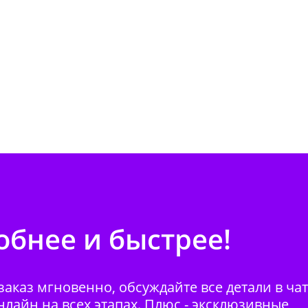
бнее и быстрее!
аказ мгновенно, обсуждайте все детали в ча
нлайн на всех этапах. Плюс - эксклюзивные