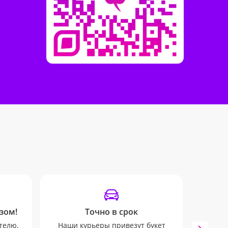
зом!
Точно в срок
От
телю,
Наши курьеры привезут букет