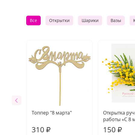
Все
Открытки
Шарики
Вазы
Топпер "8 марта"
Открытка ру
работы «С 8 
310
150
₽
₽