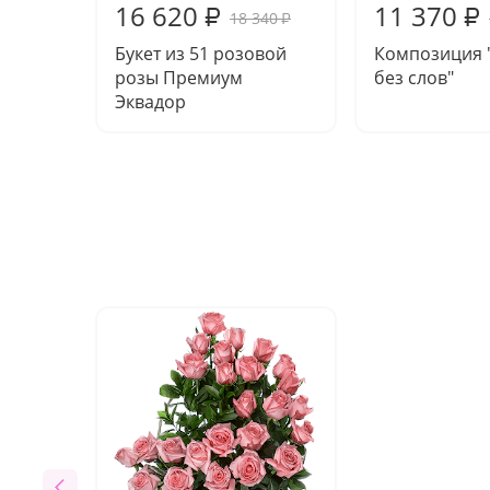
16 620
11 370
₽
₽
18 340
₽
Букет из 51 розовой
Композиция 
розы Премиум
без слов"
Эквадор