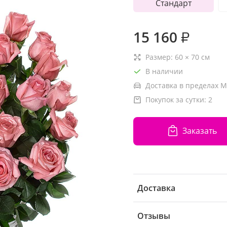
Стандарт
15 160
₽
Размер:
60
×
70
см
В наличии
Доставка в пределах М
Покупок за сутки:
2
Заказать
Доставка
Отзывы