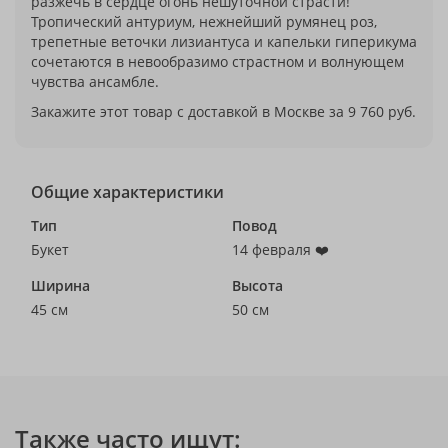
разжечь в сердце огонь нешуточной страсти!
Тропический антуриум, нежнейший румянец роз,
трепетные веточки лизиантуса и капельки гиперикума
сочетаются в невообразимо страстном и волнующем
чувства ансамбле.
Закажите этот товар с доставкой в Москве за 9 760 руб.
Общие характеристики
Тип
Повод
Букет
14 февраля ❤️
Ширина
Высота
45 см
50 см
Также часто ищут: