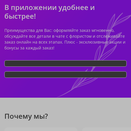
В приложении удобнее и
быстрее!
Преимущества для Вас: оформляйте заказ мгновенно,
обсуждайте все детали в чате с флористом и отслеживайте
заказ онлайн на всех этапах. Плюс - эксклюзивные акции и
бонусы за каждый заказ!
Почему мы?