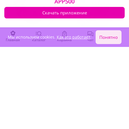
APP500
Скачать приложение
Мы используем cookies.
Как это работает
.
Понятно
Главная
Каталог
Корзина
Чат
Войти
5
(79)
4.9
(70)
Букет "Теплые
Букет "Волшебный вечер"
воспоминания"
В наличии
В наличии
2 830 ₽
2 880 ₽