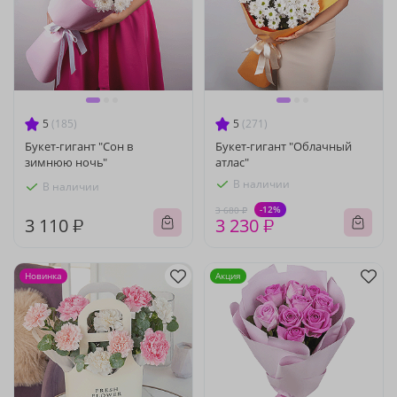
5
(185)
5
(271)
Букет-гигант "Сон в
Букет-гигант "Облачный
зимнюю ночь"
атлас"
В наличии
В наличии
-12%
3 680 ₽
3 110 ₽
3 230 ₽
Новинка
Акция