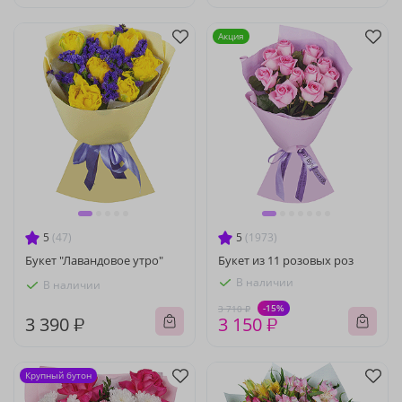
Акция
5
(47)
5
(1973)
Букет "Лавандовое утро"
Букет из 11 розовых роз
В наличии
В наличии
-15%
3 710 ₽
3 390 ₽
3 150 ₽
Крупный бутон