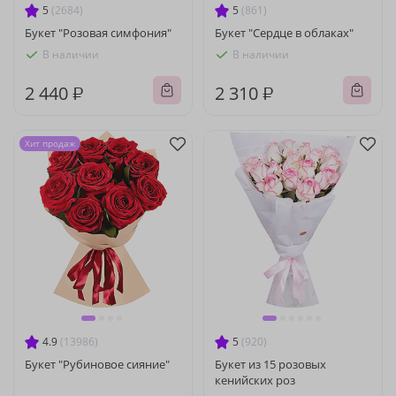
5
(2684)
5
(861)
Букет "Розовая симфония"
Букет "Сердце в облаках"
В наличии
В наличии
2 440 ₽
2 310 ₽
Хит продаж
4.9
(13986)
5
(920)
Букет "Рубиновое сияние"
Букет из 15 розовых
кенийских роз