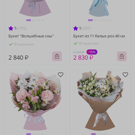
5
(195)
5
(307)
Букет "Волшебные сны"
Букет из 11 белых роз 40 см
В наличии
В наличии
-15%
3 330 ₽
2 840 ₽
2 830 ₽