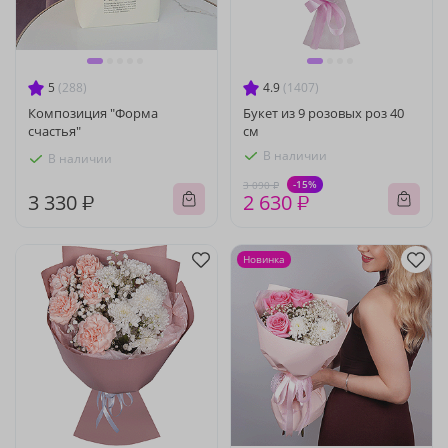
5
(288)
4.9
(1407)
Композиция "Форма
Букет из 9 розовых роз 40
счастья"
см
В наличии
В наличии
-15%
3 090 ₽
3 330 ₽
2 630 ₽
Новинка