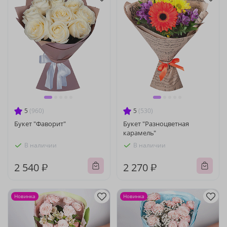
5
(960)
5
(530)
Букет "Фаворит"
Букет "Разноцветная
карамель"
В наличии
В наличии
2 540 ₽
2 270 ₽
Новинка
Новинка