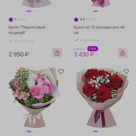
5
(441)
4.9
(1893)
Букет "Персиковый
Букет из 15 красных роз 40
поцелуй"
см
В наличии
В наличии
-15%
4 040 ₽
2 950 ₽
3 430 ₽