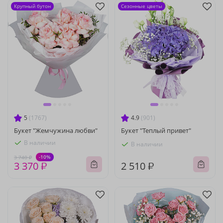
Крупный бутон
Сезонные цветы
5
(1767)
4.9
(901)
Букет "Жемчужина любви"
Букет "Теплый привет"
В наличии
В наличии
-10%
3 740 ₽
3 370 ₽
2 510 ₽