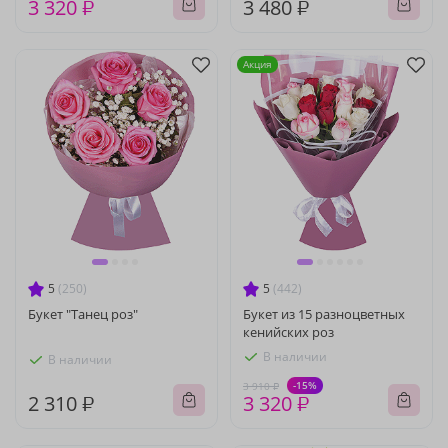
3 320 ₽
3 480 ₽
Акция
5
(250)
5
(442)
Букет "Танец роз"
Букет из 15 разноцветных
кенийских роз
В наличии
В наличии
-15%
3 910 ₽
2 310 ₽
3 320 ₽