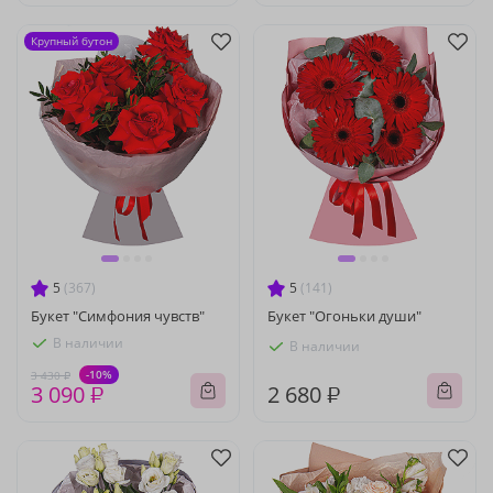
Крупный бутон
5
(367)
5
(141)
Букет "Симфония чувств"
Букет "Огоньки души"
В наличии
В наличии
-10%
3 430 ₽
3 090 ₽
2 680 ₽