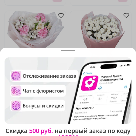
5
(59)
5
(58)
Букет "Рассветная свежесть"
Букет "Белоснежное чудо"
В наличии
В наличии
2 790 ₽
3 180 ₽
Скидка
500 руб.
на первый заказ по коду