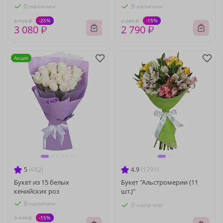
В наличии
В наличии
-25%
-15%
4 110 ₽
3 280 ₽
3 080 ₽
2 790 ₽
Акция
5
(662)
4.9
(1791)
Букет из 15 белых
Букет "Альстромерии (11
кенийских роз
шт.)"
В наличии
В наличии
-15%
3 910 ₽