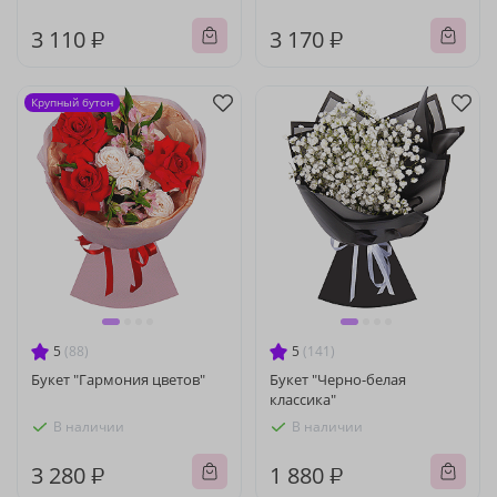
3 110 ₽
3 170 ₽
Крупный бутон
5
(88)
5
(141)
Букет "Гармония цветов"
Букет "Черно-белая
классика"
В наличии
В наличии
3 280 ₽
1 880 ₽