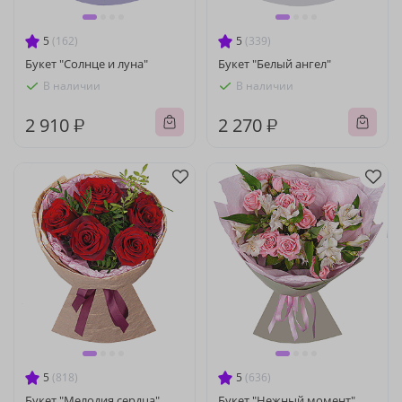
5
(162)
5
(339)
Букет "Солнце и луна"
Букет "Белый ангел"
В наличии
В наличии
2 910 ₽
2 270 ₽
5
(818)
5
(636)
Букет "Мелодия сердца"
Букет "Нежный момент"