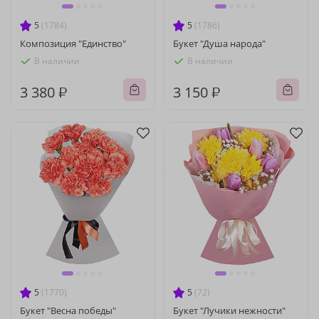
5
(1784)
5
(1786)
Композиция "Единство"
Букет "Душа народа"
В наличии
В наличии
3 380 ₽
3 150 ₽
5
(1770)
5
(72)
Букет "Весна победы"
Букет "Лучики нежности"