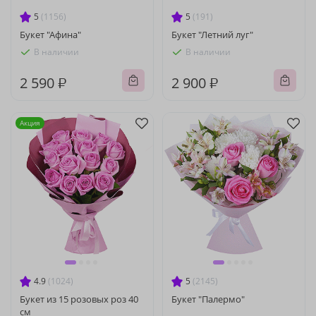
5
(1156)
5
(191)
Букет "Афина"
Букет "Летний луг"
В наличии
В наличии
2 590 ₽
2 900 ₽
Акция
4.9
(1024)
5
(2145)
Букет из 15 розовых роз 40
Букет "Палермо"
см