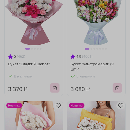
5
(462)
4.9
(4061)
Букет "Сладкий шепот"
Букет "Альстромерии (9
шт.)"
В наличии
В наличии
3 370 ₽
3 080 ₽
Новинка
Новинка