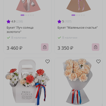
4.9
(238)
5
(107)
Букет "Луч солнца
Букет "Маленькое счастье"
золотого"
В наличии
В наличии
3 460 ₽
3 350 ₽