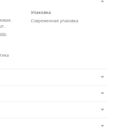
Упаковка
мовая,
Современная упаковка
шт.
но-
тика