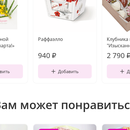
чной
Раффаэлло
Клубника
марта!»
"Изысканн
940
2 790
₽
вить
Добавить
Д
Вам может понравитьс