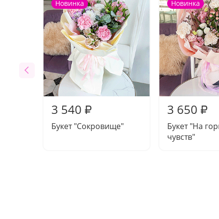
Новинка
Новинка
3 540
3 650
₽
₽
Букет "Сокровище"
Букет "На го
чувств"