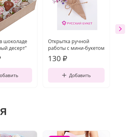
 в шоколаде
Открытка ручной
Ваза п
ый десерт"
работы с мини-букетом
130
1 10
₽
₽
обавить
Добавить
я