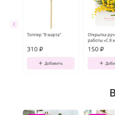
Топпер "8 марта"
Открытка ру
работы «С 8 
310
150
₽
₽
Добавить
Доба