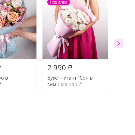
Новинка
2 990
3 89
₽
₽
бо в
Букет-гигант "Сон в
Букет 
"
зимнюю ночь"
чувств