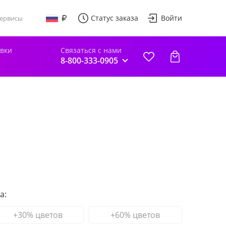
Статус заказа
Войти
ервисы
авки
Связаться с нами
8-800-333-0905
а:
+30% цветов
+60% цветов