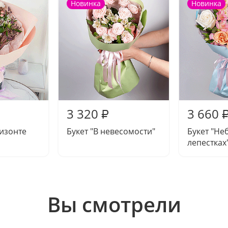
Новинка
Новинка
3 320
3 660
₽
ризонте
Букет "В невесомости"
Букет "Не
лепестках
Вы смотрели