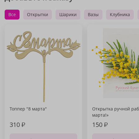
Все
Открытки
Шарики
Вазы
Клубника
Топпер "8 марта"
Открытка ручной раб
марта!»
310
₽
150
₽