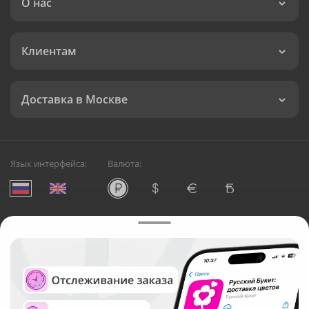
О нас
Клиентам
Доставка в Москве
Язык интерфейса:
Валюта:
©
Служба круглосуточной доставки цветов в Москве
Русский Букет, 2026
Общество с ограниченной ответственностью «Технология»
ОГРН: 1195476081745, ИНН: 5410081997
Юридический адрес: г. Новосибирск, ул. Ипподромская,
д.42, оф. 3