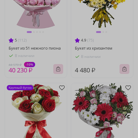
5
(112)
4.9
(75)
Букет из 51 нежного пиона
Букет из хризантем
В наличии
В наличии
-10%
44 570 ₽
40 230 ₽
4 480 ₽
Крупный бутон