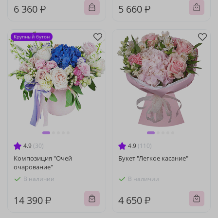
6 360 ₽
5 660 ₽
Крупный бутон
4.9
(30)
4.9
(110)
Композиция "Очей
Букет "Легкое касание"
очарование"
В наличии
В наличии
14 390 ₽
4 650 ₽