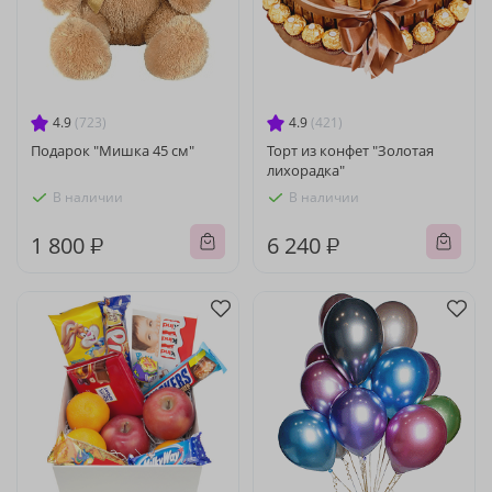
4.9
(723)
4.9
(421)
Подарок "Мишка 45 см"
Торт из конфет "Золотая
лихорадка"
В наличии
В наличии
1 800 ₽
6 240 ₽