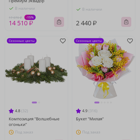
Премиум Эквадор
В наличии
В наличии
-15%
17 070 ₽
14 510 ₽
2 440 ₽
Сезонные цветы
Сезонные цветы
4.8
(32)
4.9
(316)
Композиция "Волшебные
Букет "Милая"
огоньки"
Под заказ
Под заказ