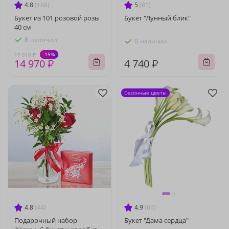
4.8
(168)
5
(81)
Букет из 101 розовой розы
Букет "Лунный блик"
40 см
В наличии
В наличии
-15%
17 610 ₽
14 970 ₽
4 740 ₽
Сезонные цветы
4.8
(44)
4.9
(66)
Подарочный набор
Букет "Дама сердца"