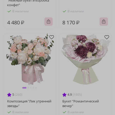
"Нежный букет и коробка
конфет"
В наличии
В наличии
4 480 ₽
8 170 ₽
5
(260)
4.9
(1905)
Композиция "Лик утренней
Букет "Романтический
звезды"
вечер"
В наличии
В наличии