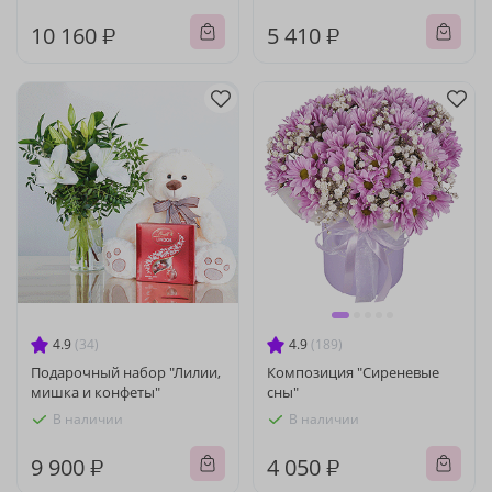
10 160 ₽
5 410 ₽
4.9
(34)
4.9
(189)
Подарочный набор "Лилии,
Композиция "Сиреневые
мишка и конфеты"
сны"
В наличии
В наличии
9 900 ₽
4 050 ₽