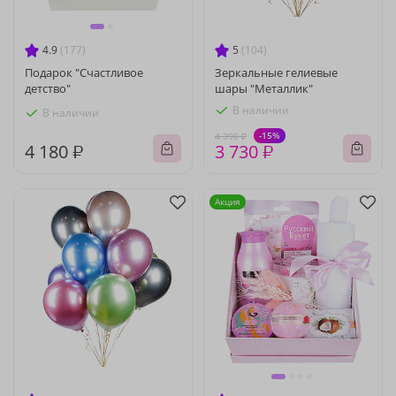
4.9
(177)
5
(104)
Подарок "Счастливое
Зеркальные гелиевые
детство"
шары "Металлик"
В наличии
В наличии
-15%
4 390 ₽
4 180 ₽
3 730 ₽
Акция