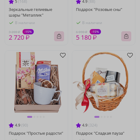
5
(168)
4.9
(88)
Зеркальные гелиевые
Подарок "Розовые сны"
шары "Металлик"
В наличии
В наличии
-15%
-15%
3 200 ₽
6 090 ₽
2 720 ₽
5 180 ₽
4.9
(90)
4.9
(324)
Подарок "Простые радости"
Подарок "Сладкая пауза"