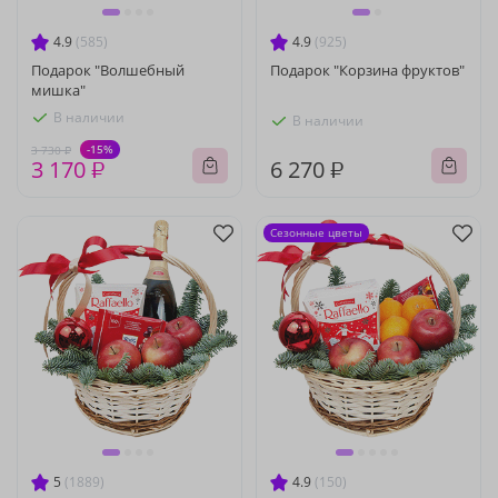
4.9
(585)
4.9
(925)
Подарок "Волшебный
Подарок "Корзина фруктов"
мишка"
В наличии
В наличии
-15%
3 730 ₽
3 170 ₽
6 270 ₽
Сезонные цветы
5
(1889)
4.9
(150)