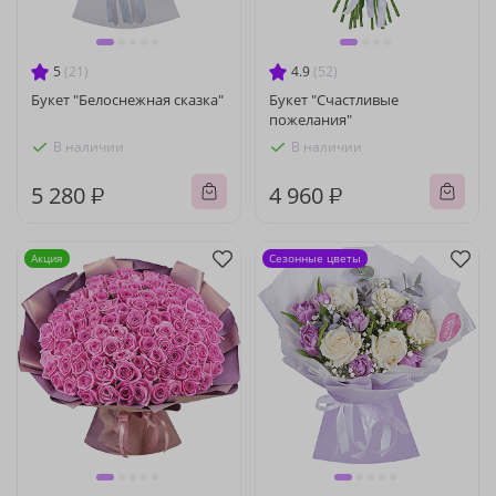
5
(21)
4.9
(52)
Букет "Белоснежная сказка"
Букет "Счастливые
пожелания"
В наличии
В наличии
5 280 ₽
4 960 ₽
Акция
Сезонные цветы