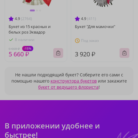
4.9
(2764)
4.9
(411)
Букет из 15 красных и
Букет "Для мамочки"
белых роз Эквадор
В наличии
Под заказ
-15%
6 660 ₽
5 660 ₽
3 920 ₽
Не нашли подходящий букет? Соберите его сами с
помощью нашего
конструктора букетов
или закажите
букет от ведущего флориста
!
В приложении удобнее и
быстрее!