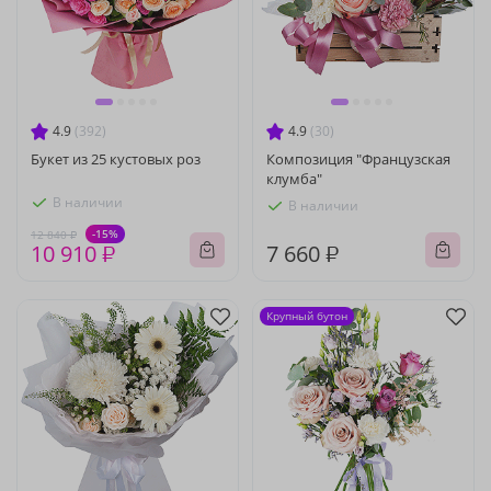
4.9
(392)
4.9
(30)
Букет из 25 кустовых роз
Композиция "Французская
клумба"
В наличии
В наличии
-15%
12 840 ₽
10 910 ₽
7 660 ₽
Крупный бутон