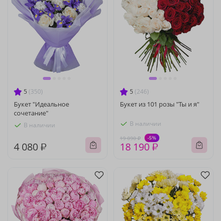
5
(350)
5
(246)
Букет "Идеальное
Букет из 101 розы "Ты и я"
сочетание"
В наличии
В наличии
-5%
19 090 ₽
4 080 ₽
18 190 ₽