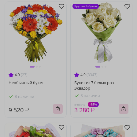
Крупный бутон
4.9
(27)
4.9
(3347)
Необычный букет
Букет из 7 белых роз
Эквадор
В наличии
В наличии
-15%
3 860 ₽
9 520 ₽
3 280 ₽