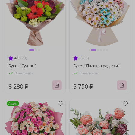
4.9
(20)
5
(86)
Букет "Султан"
Букет "Палитра радости"
В наличии
В наличии
8 280 ₽
3 750 ₽
Акция