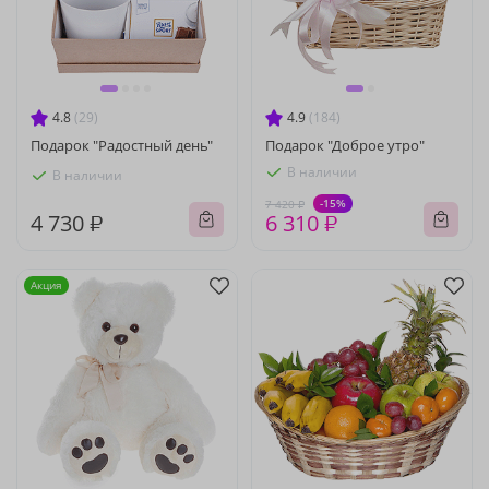
4.8
(29)
4.9
(184)
Подарок "Радостный день"
Подарок "Доброе утро"
В наличии
В наличии
-15%
7 420 ₽
4 730 ₽
6 310 ₽
Акция