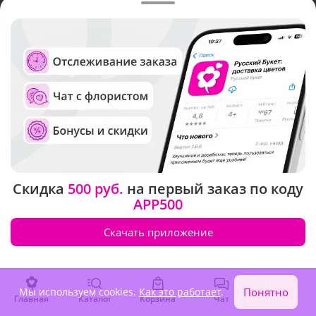
Бесплатно. Круглосуточно
8-800-333-0905
По любым вопросам
info@rus-buket.ru
Скидка
500 руб.
на первый заказ по коду
APP500
О нас
Скачать приложение
Клиентам
Мы используем cookies.
Как это работает
.
Понятно
Главная
Каталог
Корзина
Чат
Войти
Доставка в Люберцах