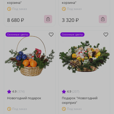
корзина"
корзина"
Под заказ
Под заказ
8 680 ₽
3 320 ₽
Сезонные цветы
Сезонные цветы
4.9
(374)
4.9
(207)
Новогодний подарок
Подарок "Новогодний
сюрприз"
Под заказ
Под заказ