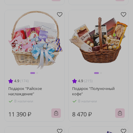
4.9
(174)
4.9
(215)
Подарок "Райское
Подарок "Полуночный
наслаждение"
кофе"
В наличии
В наличии
11 390 ₽
8 470 ₽