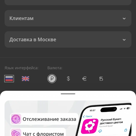
Клиентам
Доставка в Москве
Язык интерфейса:
Валюта:
©
Служба круглосуточной доставки цветов в Москве
Русский Букет, 2026
Общество с ограниченной ответственностью «Технология»
ОГРН: 1195476081745, ИНН: 5410081997
Юридический адрес: г. Новосибирск, ул. Ипподромская,
д.42, оф. 3