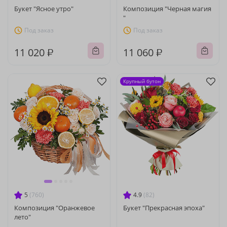
Букет "Ясное утро"
Композиция "Черная магия
"
Под заказ
Под заказ
11 020 ₽
11 060 ₽
Крупный бутон
5
(760)
4.9
(82)
Композиция "Оранжевое
Букет "Прекрасная эпоха"
лето"