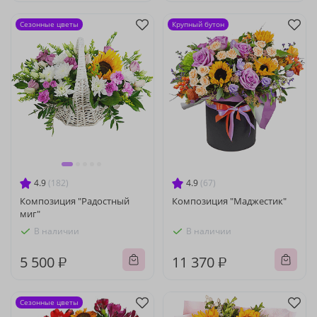
Сезонные цветы
Крупный бутон
4.9
(182)
4.9
(67)
Композиция "Радостный
Композиция "Маджестик"
миг"
В наличии
В наличии
5 500 ₽
11 370 ₽
Сезонные цветы