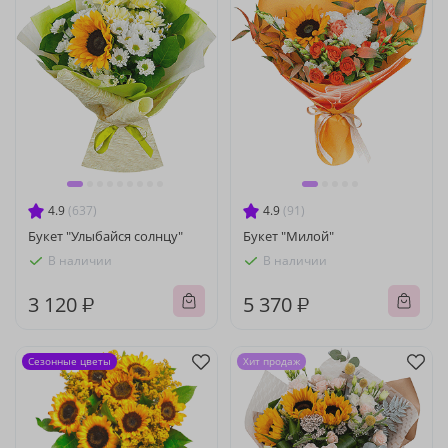
4.9
(637)
4.9
(91)
Букет "Улыбайся солнцу"
Букет "Милой"
В наличии
В наличии
3 120 ₽
5 370 ₽
Сезонные цветы
Хит продаж