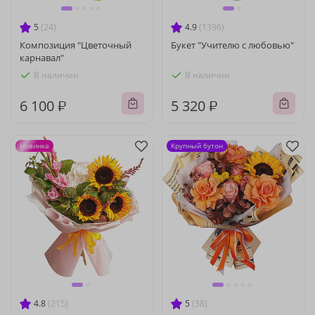
5
(24)
4.9
(1396)
Композиция "Цветочный
Букет "Учителю с любовью"
карнавал"
В наличии
В наличии
6 100 ₽
5 320 ₽
Новинка
Крупный бутон
4.8
(215)
5
(38)