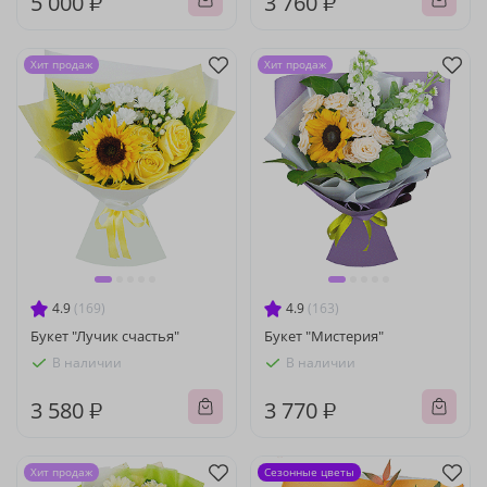
5 000 ₽
3 760 ₽
Хит продаж
Хит продаж
4.9
(169)
4.9
(163)
Букет "Лучик счастья"
Букет "Мистерия"
В наличии
В наличии
3 580 ₽
3 770 ₽
Хит продаж
Сезонные цветы