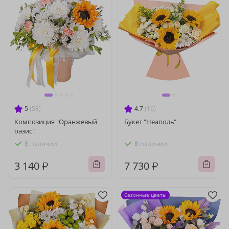
5
(58)
4.7
(16)
Композиция "Оранжевый
Букет "Неаполь"
оазис"
В наличии
В наличии
3 140 ₽
7 730 ₽
Сезонные цветы