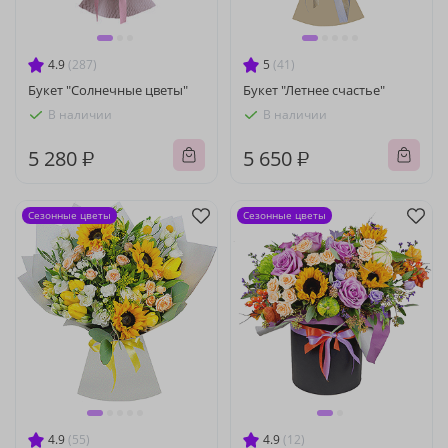
4.9
(287)
5
(41)
Букет "Солнечные цветы"
Букет "Летнее счастье"
В наличии
В наличии
5 280 ₽
5 650 ₽
Сезонные цветы
Сезонные цветы
4.9
(55)
4.9
(12)