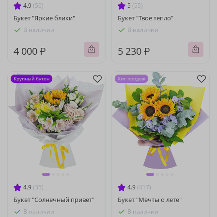
4.9
(50)
5
(55)
Букет "Яркие блики"
Букет "Твое тепло"
В наличии
В наличии
4 000 ₽
5 230 ₽
Крупный бутон
Хит продаж
4.9
(35)
4.9
(417)
Букет "Солнечный привет"
Букет "Мечты о лете"
В наличии
В наличии