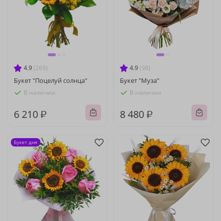
4.9
(269)
4.9
(98)
Букет "Поцелуй солнца"
Букет "Муза"
В наличии
В наличии
6 210 ₽
8 480 ₽
Букет дня