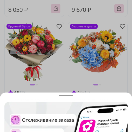
8 050 ₽
9 670 ₽
Крупный бутон
Сезонные цветы
4.9
(18)
4.9
(12)
Букет "Моя колдунья"
Композиция "Страшно
красивая"
Под заказ
Под заказ
10 110 ₽
8 610 ₽