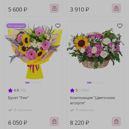
5 600 ₽
3 910 ₽
Хит продаж
4.9
(90)
5
(1906)
Букет "Рио"
Композиция "Цветочное
ассорти"
В наличии
В наличии
6 050 ₽
8 220 ₽