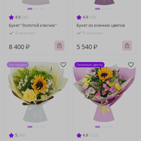
4.9
(36)
4.9
(49)
Букет "Золотой ключик"
Букет из осенних цветов
В наличии
В наличии
8 400 ₽
5 540 ₽
Хит продаж
Сезонные цветы
5
(36)
4.9
(122)