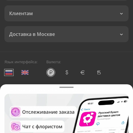
Клиентам
Доставка в Москве
Язык интерфейса:
Валюта:
©
Служба круглосуточной доставки цветов в Москве
Русский Букет, 2026
Общество с ограниченной ответственностью «Технология»
ОГРН: 1195476081745, ИНН: 5410081997
Юридический адрес: г. Новосибирск, ул. Ипподромская,
д.42, оф. 3