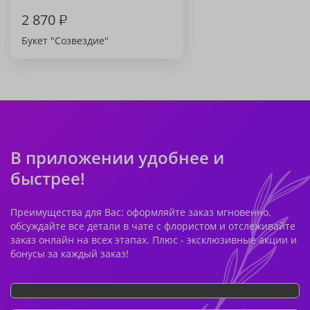
2 870
₽
Букет "Созвездие"
В приложении удобнее и
быстрее!
Преимущества для Вас: оформляйте заказ мгновенно,
обсуждайте все детали в чате с флористом и отслеживайте
заказ онлайн на всех этапах. Плюс - эксклюзивные акции и
бонусы за каждый заказ!