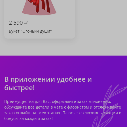
2 590
₽
Букет "Огоньки души"
В приложении удобнее и
быстрее!
Преимущества для Вас: оформляйте заказ мгновенно,
обсуждайте все детали в чате с флористом и отслеживайте
заказ онлайн на всех этапах. Плюс - эксклюзивные акции и
бонусы за каждый заказ!