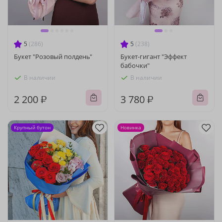
5
(286)
5
(238)
Букет "Розовый полдень"
Букет-гигант "Эффект
бабочки"
В наличии
В наличии
2 200 ₽
3 780 ₽
Крупный бутон
Новинка