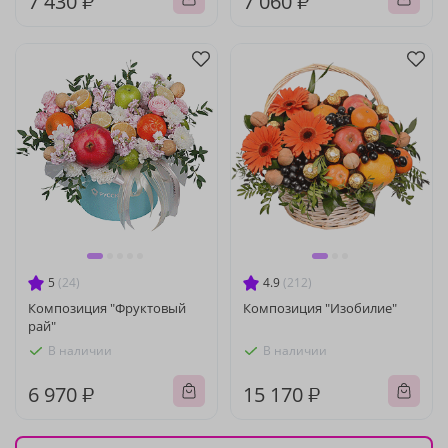
7 430 ₽
7 060 ₽
5
(24)
4.9
(212)
Композиция "Фруктовый
Композиция "Изобилие"
рай"
В наличии
В наличии
6 970 ₽
15 170 ₽