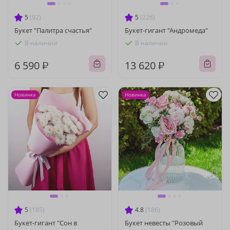
5
(92)
5
(226)
Букет "Палитра счастья"
Букет-гигант "Андромеда"
В наличии
В наличии
6 590 ₽
13 620 ₽
Новинка
Новинка
5
(185)
4.8
(186)
Букет-гигант "Сон в
Букет невесты "Розовый