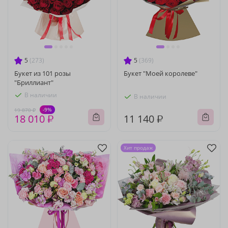
5
(273)
5
(369)
Букет из 101 розы
Букет "Моей королеве"
"Бриллиант"
В наличии
В наличии
-9%
19 870 ₽
18 010 ₽
11 140 ₽
Хит продаж