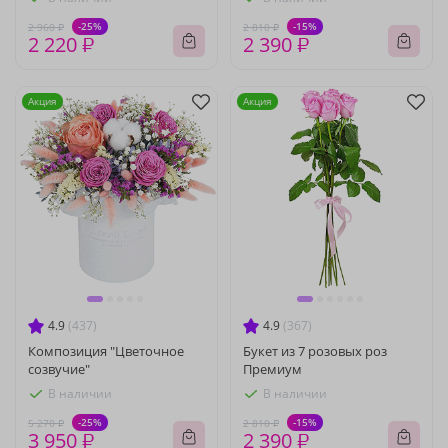
-25%
-15%
2 960 ₽
2 810 ₽
2 220 ₽
2 390 ₽
Акция
Акция
4.9
(437)
4.9
(367)
Композиция "Цветочное
Букет из 7 розовых роз
созвучие"
Премиум
В наличии
В наличии
-25%
-15%
5 270 ₽
2 810 ₽
3 950 ₽
2 390 ₽