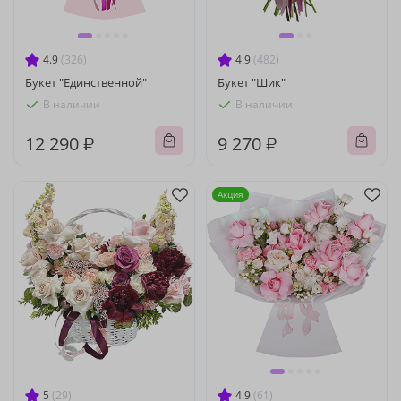
4.9
(326)
4.9
(482)
Букет "Единственной"
Букет "Шик"
В наличии
В наличии
12 290 ₽
9 270 ₽
Акция
5
(29)
4.9
(61)