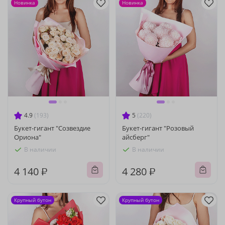
Новинка
Новинка
4.9
(193)
5
(220)
Букет-гигант "Созвездие
Букет-гигант "Розовый
Ориона"
айсберг"
В наличии
В наличии
4 140 ₽
4 280 ₽
Крупный бутон
Крупный бутон