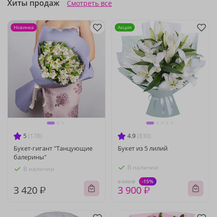
Хиты продаж
Смотреть все
Новинка
Акция
5
(178)
4.9
(830)
Букет-гигант "Танцующие
Букет из 5 лилий
балерины"
В наличии
В наличии
-15%
4 590 ₽
3 420 ₽
3 900 ₽