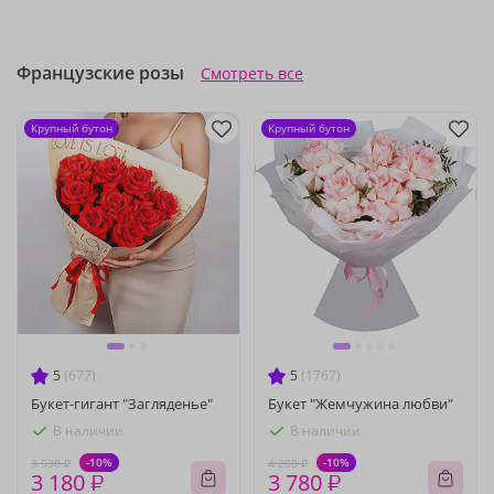
Французские розы
Смотреть все
Крупный бутон
Крупный бутон
5
(677)
5
(1767)
Букет-гигант "Загляденье"
Букет "Жемчужина любви"
В наличии
В наличии
-10%
-10%
3 530 ₽
4 200 ₽
3 180 ₽
3 780 ₽