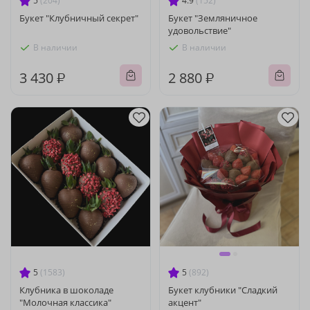
5
(204)
4.9
(152)
Букет "Клубничный секрет"
Букет "Земляничное
удовольствие"
В наличии
В наличии
3 430 ₽
2 880 ₽
5
(1583)
5
(892)
Клубника в шоколаде
Букет клубники "Сладкий
"Молочная классика"
акцент"