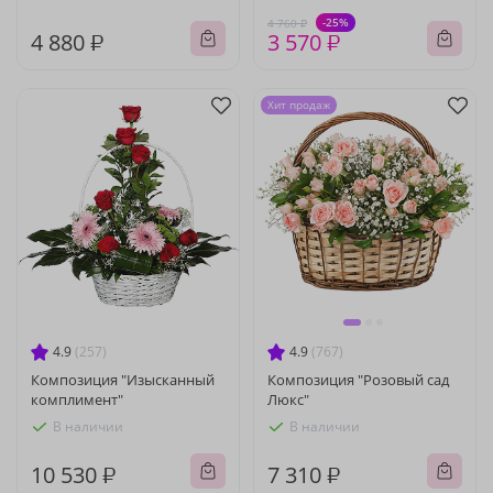
-25%
4 760 ₽
4 880 ₽
3 570 ₽
Хит продаж
4.9
(257)
4.9
(767)
Композиция "Изысканный
Композиция "Розовый сад
комплимент"
Люкс"
В наличии
В наличии
10 530 ₽
7 310 ₽