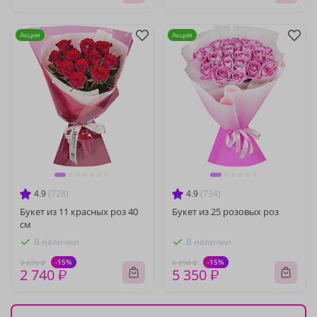
Акция
Акция
4.9
(728)
4.9
(734)
Букет из 11 красных роз 40
Букет из 25 розовых роз
см
В наличии
В наличии
-15%
-15%
3 220 ₽
6 290 ₽
2 740 ₽
5 350 ₽