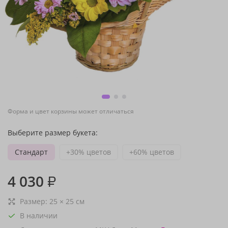
Форма и цвет корзины может отличаться
Выберите размер букета:
Стандарт
+30% цветов
+60% цветов
4 030
₽
Размер:
25
×
25
см
В наличии