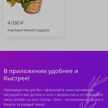
4 030
₽
Корпоративный подарок
В приложении удобнее и
быстрее!
Преимущества для Вас: оформляйте заказ мгновенно,
обсуждайте все детали в чате с флористом и отслеживайте
заказ онлайн на всех этапах. Плюс - эксклюзивные акции и
бонусы за каждый заказ!