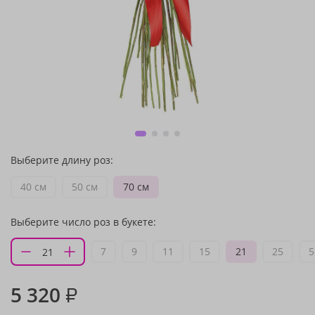
Выберите длину роз:
40 см
50 см
70 см
Выберите число роз в букете:
7
9
11
15
21
25
5
5 320
₽