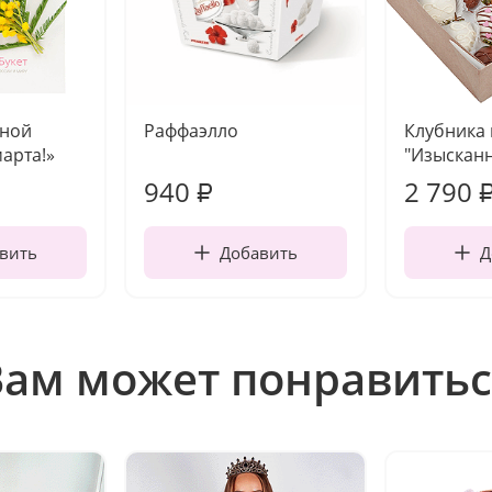
чной
Раффаэлло
Клубника
марта!»
"Изысканн
940
2 790
₽
вить
Добавить
Д
Вам может понравитьс