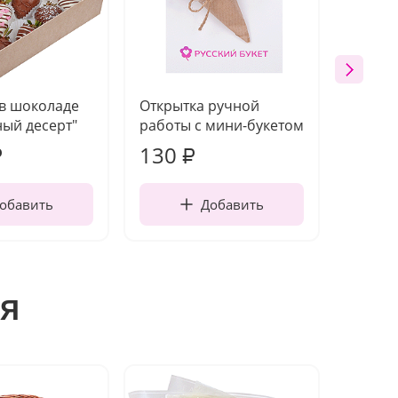
 в шоколаде
Открытка ручной
Ваза п
ый десерт"
работы с мини-букетом
130
1 10
₽
₽
обавить
Добавить
я