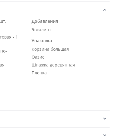
шт.
Добавления
Эвкалипт
овая - 1
Упаковка
Корзина большая
но-
Оазис
ая
Шпажка деревянная
Пленка