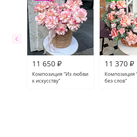
11 650
11 370
₽
₽
Композиция "Из любви
Композиция 
к искусству"
без слов"