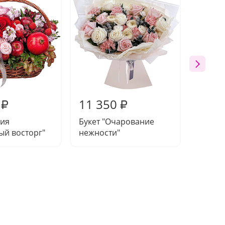
11 350
11 5
₽
₽
ия
Букет "Очарование
Букет
ый восторг"
нежности"
эмоци