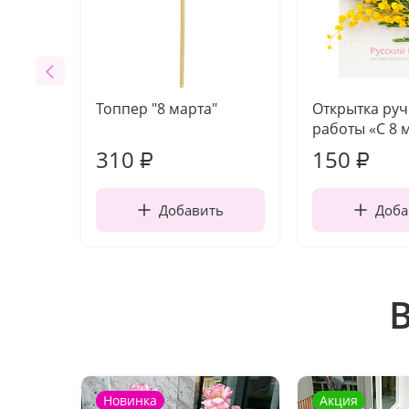
Топпер "8 марта"
Открытка ру
работы «С 8 
310
150
₽
₽
Добавить
Доба
Новинка
Акция