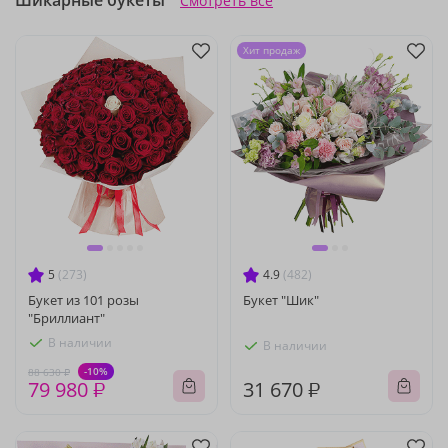
Шикарные букеты
Смотреть все
Хит продаж
5
(273)
4.9
(482)
Букет из 101 розы
Букет "Шик"
"Бриллиант"
В наличии
В наличии
-10%
88 630 ₽
79 980 ₽
31 670 ₽