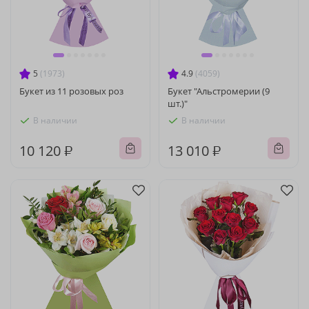
5
(1973)
4.9
(4059)
Букет из 11 розовых роз
Букет "Альстромерии (9
шт.)"
В наличии
В наличии
10 120 ₽
13 010 ₽