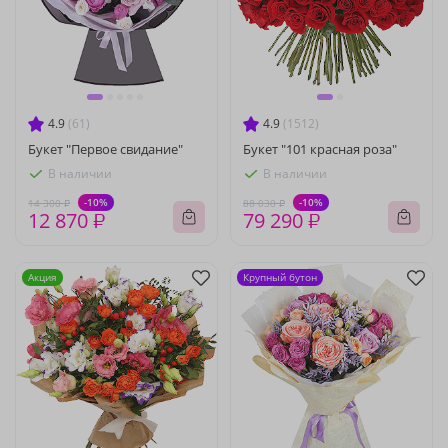
4.9
(61)
4.9
(1512)
Букет "Первое свидание"
Букет "101 красная роза"
В наличии
В наличии
-10%
-10%
14 300 ₽
88 030 ₽
12 870 ₽
79 290 ₽
Акция
Крупный бутон