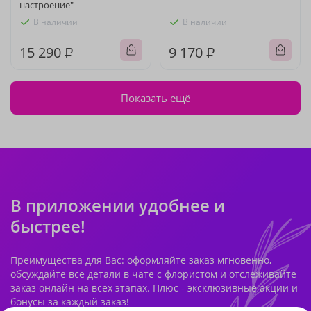
настроение"
В наличии
В наличии
15 290 ₽
9 170 ₽
Показать ещё
В приложении удобнее и
быстрее!
Преимущества для Вас: оформляйте заказ мгновенно,
обсуждайте все детали в чате с флористом и отслеживайте
заказ онлайн на всех этапах. Плюс - эксклюзивные акции и
бонусы за каждый заказ!