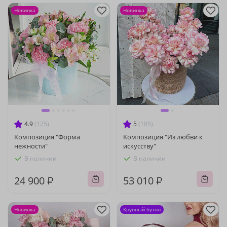
Новинка
Новинка
4.9
(125)
5
(185)
Композиция "Форма
Композиция "Из любви к
нежности"
искусству"
В наличии
В наличии
24 900 ₽
53 010 ₽
Новинка
Крупный бутон