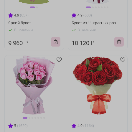
4.9
(657)
4.9
(600)
Яркий букет
Букет из 11 красных роз
В наличии
В наличии
9 960 ₽
10 120 ₽
5
(1629)
4.9
(1164)