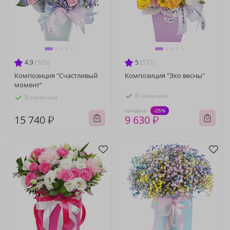
4.9
(505)
5
(577)
Композиция "Счастливый
Композиция "Эхо весны"
момент"
В наличии
В наличии
-25%
12 840 ₽
15 740 ₽
9 630 ₽