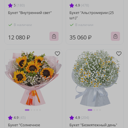
5
(180)
4.9
(478)
Букет "Внутренний свет"
Букет "Альстромерии (25
шт.)"
В наличии
В наличии
12 080 ₽
35 060 ₽
4.9
(45)
4.9
(204)
Букет "Солнечное
Букет "Безмятежный день"