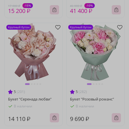
-15%
-10%
17 880 ₽
46 000 ₽
15 200 ₽
41 400 ₽
Крупный бутон
Крупный бутон
5
(201)
5
(282)
Букет "Серенада любви"
Букет "Розовый романс"
В наличии
В наличии
14 110 ₽
9 690 ₽