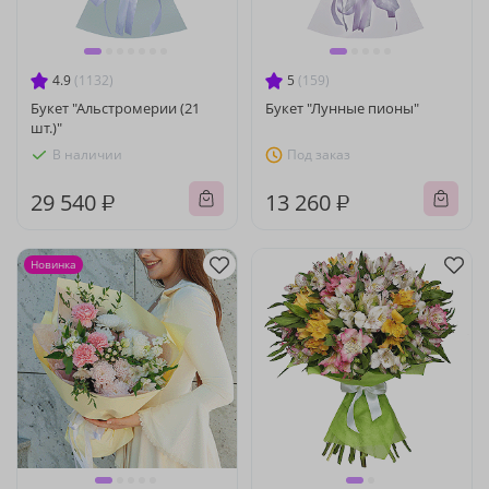
4.9
(1132)
5
(159)
Букет "Альстромерии (21
Букет "Лунные пионы"
шт.)"
В наличии
Под заказ
29 540 ₽
13 260 ₽
Новинка