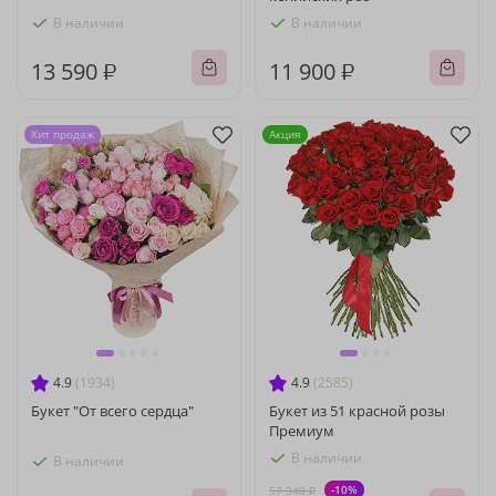
В наличии
В наличии
13 590 ₽
11 900 ₽
Хит продаж
Акция
4.9
(1934)
4.9
(2585)
Букет "От всего сердца"
Букет из 51 красной розы
Премиум
В наличии
В наличии
-10%
57 340 ₽