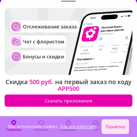
Отзывы о доставке цветов в
Сан-
Хосе
Скидка
500 руб.
на первый заказ по коду
APP500
Отзывы
Яндекс
Google
Скачать приложение
4.9
216 Оценок
162 Отзывов
1 080 Заказов
Мы используем cookies.
Как это работает
.
Понятно
Главная
Каталог
Корзина
Чат
Войти
Отлично