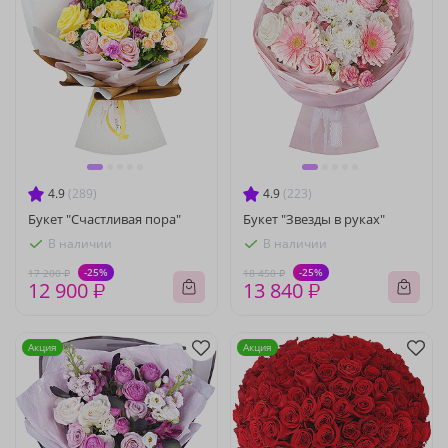
4.9
(289)
4.9
(223)
Букет "Счастливая пора"
Букет "Звезды в руках"
В наличии
В наличии
-25%
-25%
17 200 ₽
18 450 ₽
12 900 ₽
13 840 ₽
Акция
Акция