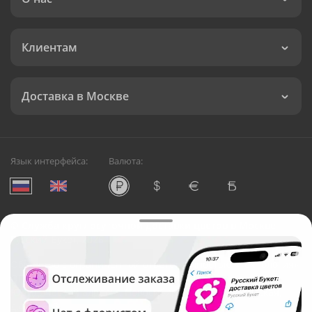
Клиентам
Доставка в Москве
Язык интерфейса:
Валюта:
©
Служба круглосуточной доставки цветов в Москве
Русский Букет, 2026
Общество с ограниченной ответственностью «Технология»
ОГРН: 1195476081745, ИНН: 5410081997
Юридический адрес: г. Новосибирск, ул. Ипподромская,
д.42, оф. 3