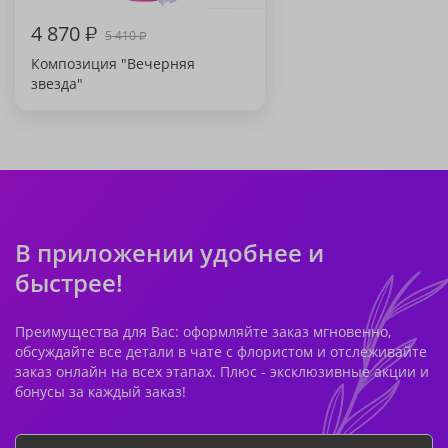
4 870
₽
5 410
₽
Композиция "Вечерняя
звезда"
В приложении удобнее и
быстрее!
Преимущества для Вас: оформляйте заказ мгновенно,
обсуждайте все детали в чате с флористом и отслеживайте
заказ онлайн на всех этапах. Плюс - эксклюзивные акции и
бонусы за каждый заказ!