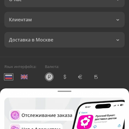
Клиентам
Доставка в Москве
Язык интерфейса:
Валюта:
©
Служба круглосуточной доставки цветов в Москве
Русский Букет, 2026
Общество с ограниченной ответственностью «Технология»
ОГРН: 1195476081745, ИНН: 5410081997
Юридический адрес: г. Новосибирск, ул. Ипподромская,
д.42, оф. 3