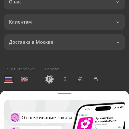
О нас
Клиентам
Доставка в Москве
Язык интерфейса:
Валюта:
©
Служба круглосуточной доставки цветов в Москве
Русский Букет, 2026
Общество с ограниченной ответственностью «Технология»
ОГРН: 1195476081745, ИНН: 5410081997
Юридический адрес: г. Новосибирск, ул. Ипподромская,
д.42, оф. 3