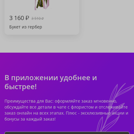
3 160
₽
3 510
₽
Букет из гербер
В приложении удобнее и
быстрее!
Преимущества для Вас: оформляйте заказ мгновенно,
обсуждайте все детали в чате с флористом и отслеживайте
заказ онлайн на всех этапах. Плюс - эксклюзивные акции и
бонусы за каждый заказ!