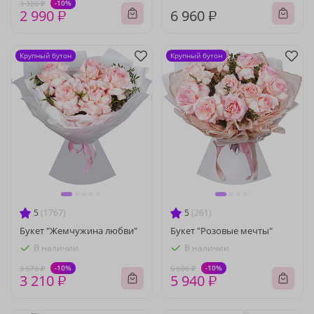
-10%
3 320 ₽
2 990 ₽
6 960 ₽
Крупный бутон
Крупный бутон
5
(1767)
5
(261)
Букет "Жемчужина любви"
Букет "Розовые мечты"
В наличии
В наличии
-10%
-10%
3 570 ₽
6 600 ₽
3 210 ₽
5 940 ₽