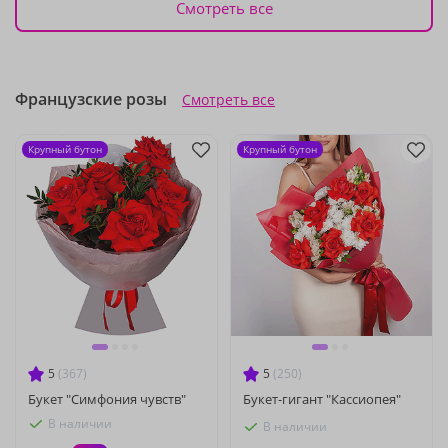
Смотреть все
Французские розы
Смотреть все
Крупный бутон
Крупный бутон
5
(367)
5
(250)
Букет "Симфония чувств"
Букет-гигант "Кассиопея"
В наличии
В наличии