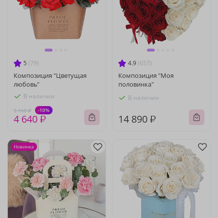
5
(79)
4.9
(657)
Композиция "Цветущая
Композиция "Моя
любовь"
половинка"
В наличии
В наличии
-10%
5 160 ₽
4 640 ₽
14 890 ₽
Новинка