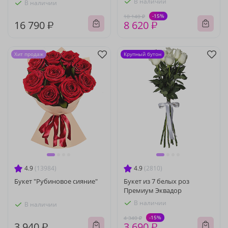
В наличии
В наличии
-15%
10 140 ₽
16 790 ₽
8 620 ₽
Хит продаж
Крупный бутон
4.9
(13984)
4.9
(2810)
Букет "Рубиновое сияние"
Букет из 7 белых роз
Премиум Эквадор
В наличии
В наличии
-15%
4 340 ₽
3 940 ₽
3 690 ₽