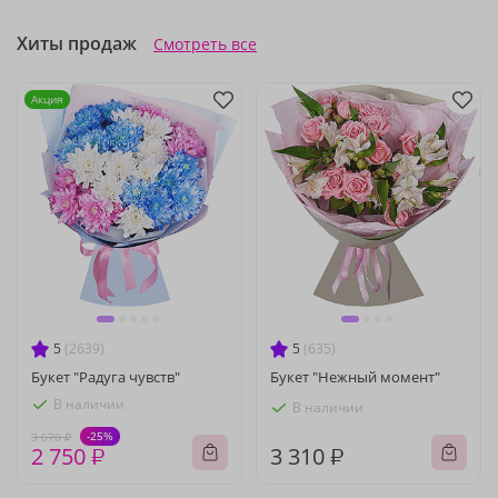
Хиты продаж
Смотреть все
Акция
5
(2639)
5
(635)
Букет "Радуга чувств"
Букет "Нежный момент"
В наличии
В наличии
-25%
3 670 ₽
2 750 ₽
3 310 ₽