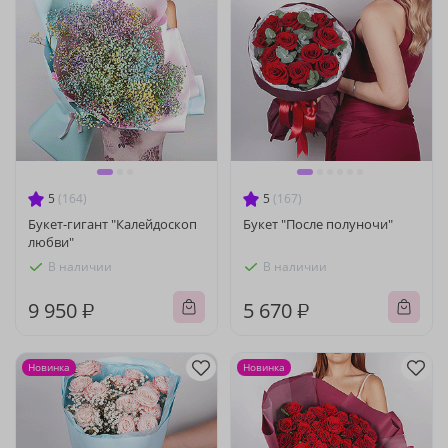
5
(164)
5
(167)
Букет-гигант "Калейдоскоп
Букет "После полуночи"
любви"
В наличии
В наличии
9 950 ₽
5 670 ₽
Новинка
Новинка