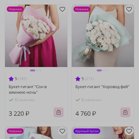
Новинка
Новинка
5
(185)
5
(211)
Букет-гигант "Сон в
Букет-гигант "Хоровод фей"
зимнюю ночь"
В наличии
В наличии
3 220 ₽
4 760 ₽
Новинка
Крупный бутон