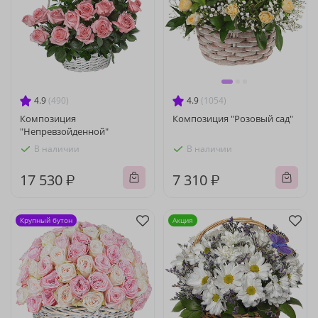
4.9
(490)
4.9
(1054)
Композиция
Композиция "Розовый сад"
"Непревзойденной"
В наличии
В наличии
17 530 ₽
7 310 ₽
Крупный бутон
Акция