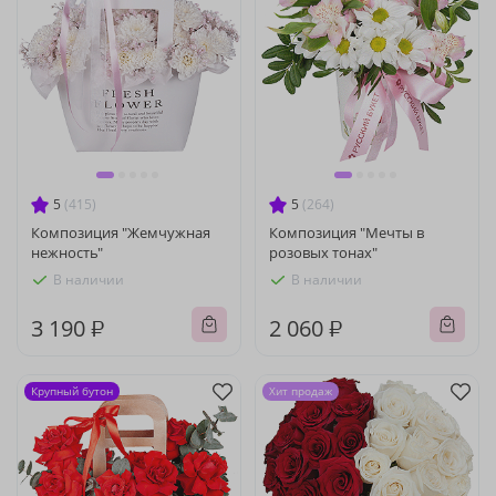
5
(415)
5
(264)
Композиция "Жемчужная
Композиция "Мечты в
нежность"
розовых тонах"
В наличии
В наличии
3 190 ₽
2 060 ₽
Крупный бутон
Хит продаж