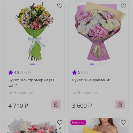
4.9
(1791)
5
(699)
Букет "Альстромерии (11
Букет "Вне времени"
шт.)"
В наличии
В наличии
4 710 ₽
3 600 ₽
Новинка