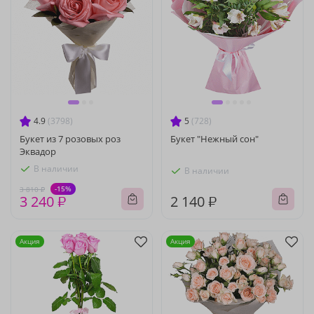
4.9
(3798)
5
(728)
Букет из 7 розовых роз
Букет "Нежный сон"
Эквадор
В наличии
В наличии
-15%
3 810 ₽
3 240 ₽
2 140 ₽
Акция
Акция