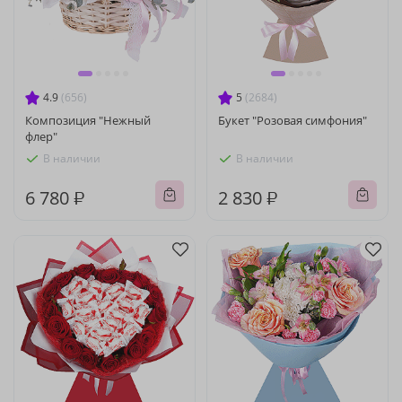
4.9
(656)
5
(2684)
Композиция "Нежный
Букет "Розовая симфония"
флер"
В наличии
В наличии
6 780 ₽
2 830 ₽