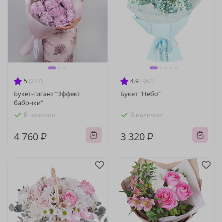
5
(237)
4.9
(961)
Букет-гигант "Эффект
Букет "Небо"
бабочки"
В наличии
В наличии
4 760 ₽
3 320 ₽