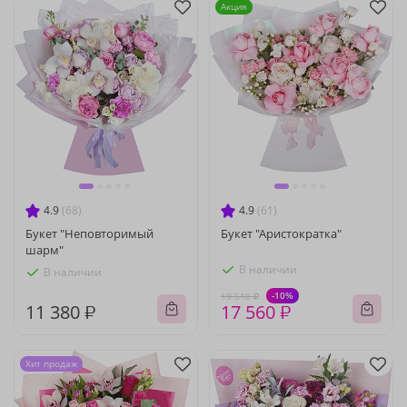
Акция
4.9
(68)
4.9
(61)
Букет "Неповторимый
Букет "Аристократка"
шарм"
В наличии
В наличии
-10%
19 510 ₽
11 380 ₽
17 560 ₽
Хит продаж