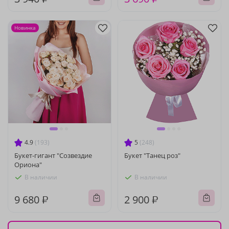
Новинка
4.9
(193)
5
(248)
Букет-гигант "Созвездие
Букет "Танец роз"
Ориона"
В наличии
В наличии
9 680 ₽
2 900 ₽