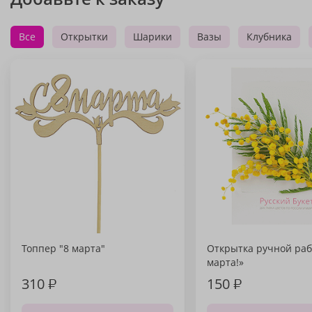
Все
Открытки
Шарики
Вазы
Клубника
Топпер "8 марта"
Открытка ручной раб
марта!»
310
₽
150
₽