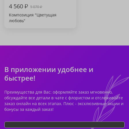
4 560
₽
5 070
₽
Композиция "Цветущая
любовь"
В приложении удобнее и
быстрее!
Преимущества для Вас: оформляйте заказ мгновенно,
обсуждайте все детали в чате с флористом и отслеживайте
заказ онлайн на всех этапах. Плюс - эксклюзивные акции и
бонусы за каждый заказ!