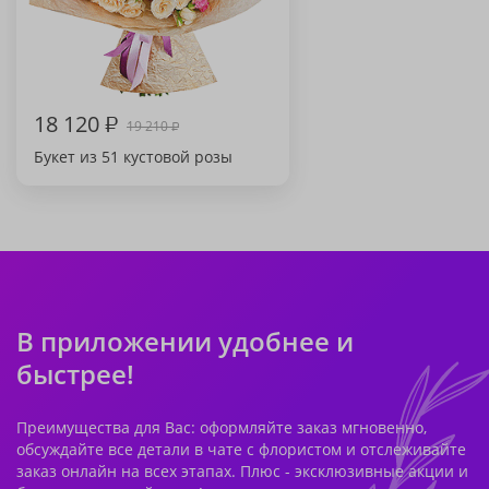
18 120
₽
19 210
₽
Букет из 51 кустовой розы
В приложении удобнее и
быстрее!
Преимущества для Вас: оформляйте заказ мгновенно,
обсуждайте все детали в чате с флористом и отслеживайте
заказ онлайн на всех этапах. Плюс - эксклюзивные акции и