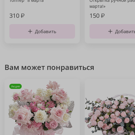
Топпер "8 марта"
Открытка ручной раб
марта!»
310
₽
150
₽
Добавить
Добавит
Вам может понравиться
Акция