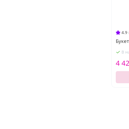
4.9
Букет
В н
4 4