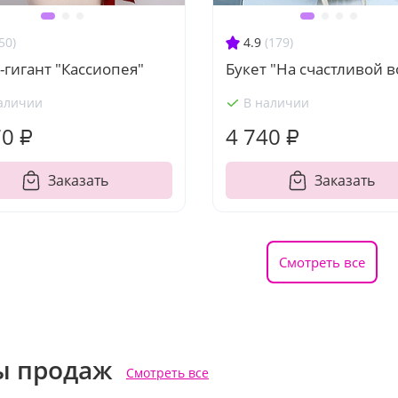
50)
4.9
(179)
-гигант "Кассиопея"
Букет "На счастливой 
аличии
В наличии
70 ₽
4 740 ₽
Заказать
Заказать
Смотреть все
ы продаж
Смотреть все