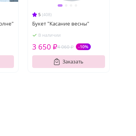
5
(408)
волне"
Букет "Касание весны"
В наличии
3 650 ₽
4 060 ₽
-10%
Заказать