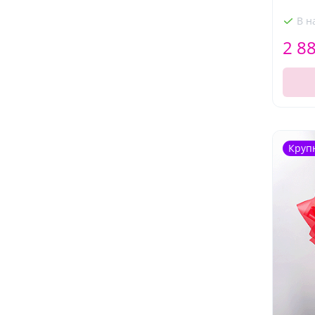
В н
2 8
Круп