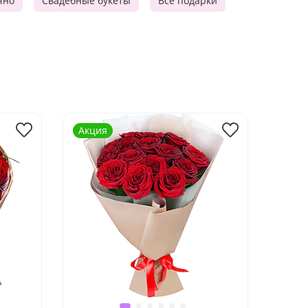
чно
Свадебные букеты
Все подарки
Акция