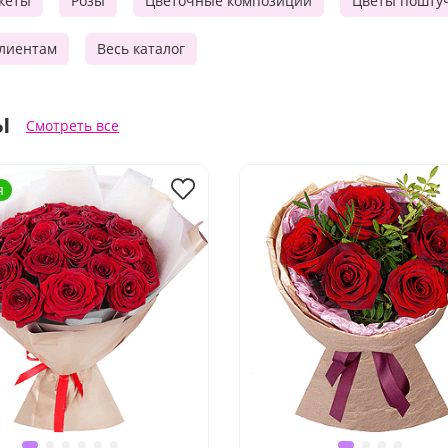
кеты
Розы
Цветочные композиции
Цветы пошту
лиентам
Весь каталог
ы
Смотреть все
я