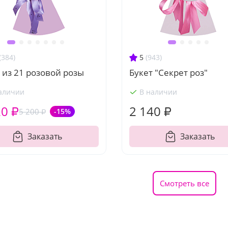
(384)
5
(943)
 из 21 розовой розы
Букет "Секрет роз"
аличии
В наличии
20 ₽
2 140 ₽
5 200 ₽
-15%
Заказать
Заказать
Смотреть все