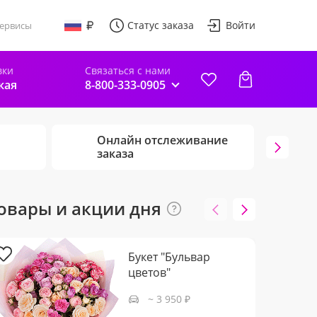
Статус заказа
Войти
ервисы
вки
Связаться с нами
кая
8-800-333-0905
Онлайн отслеживание
Г
заказа
ц
овары и акции дня
Букет "Бульвар
цветов"
~ 3 950 ₽