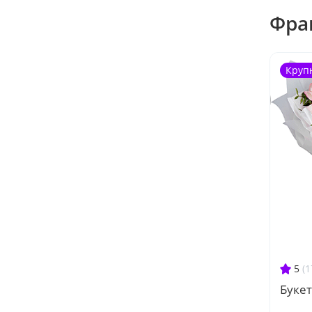
Фра
Круп
5
(1
Буке