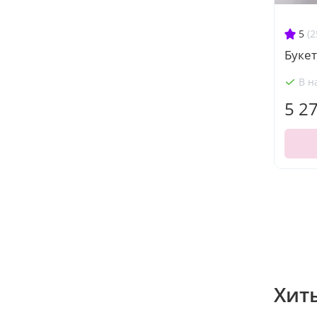
5
(2
Букет
В н
5 2
Хит