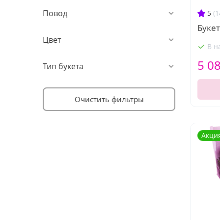
Повод
5
(1
Букет
Цвет
В н
5 0
Тип букета
Очистить фильтры
Акци