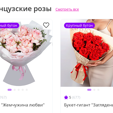
нцузские розы
Смотреть все
ный бутон
Крупный бутон
767)
5
(677)
т "Жемчужина любви"
Букет-гигант "Загляден