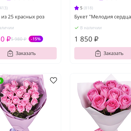
413)
5
(818)
 из 25 красных роз
Букет "Мелодия сердца
аличии
В наличии
80 ₽
1 850 ₽
5 980 ₽
-15%
Заказать
Заказать
я