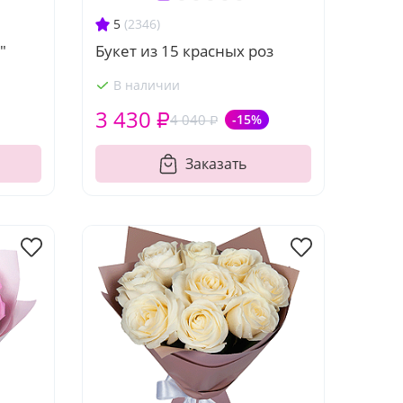
5
(2346)
"
Букет из 15 красных роз
В наличии
3 430 ₽
4 040 ₽
-15%
Заказать