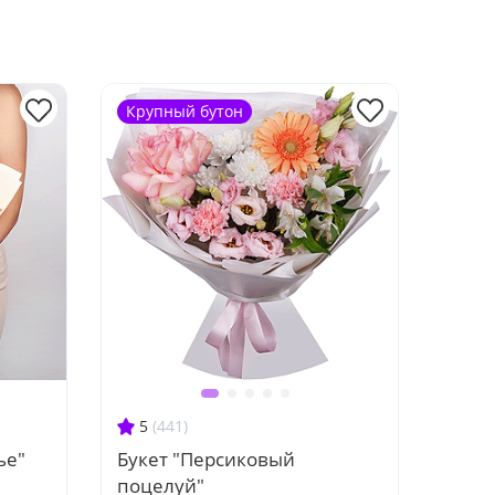
Крупный бутон
5
(441)
ье"
Букет "Персиковый
поцелуй"