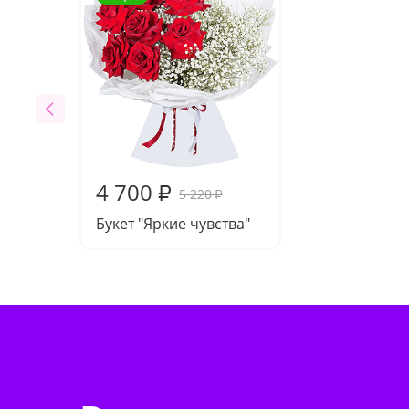
4 700
₽
5 220
₽
Букет "Яркие чувства"