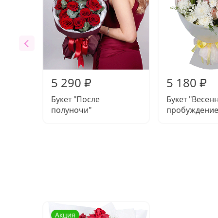
5 290
5 180
₽
₽
Букет "После
Букет "Весен
полуночи"
пробуждение
Акция