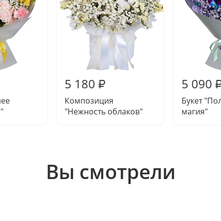
5 180
5 090
₽
нее
Композиция
Букет "По
"
"Нежность облаков"
магия"
Вы смотрели