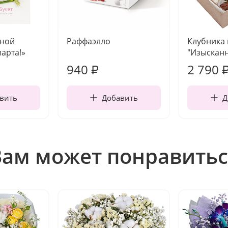
чной
Раффаэлло
Клубника
марта!»
"Изысканн
940
2 790
₽
вить
Добавить
Д
Вам может понравитьс