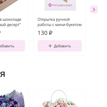
 в шоколаде
Открытка ручной
Ваза п
ый десерт"
работы с мини-букетом
130
1 10
₽
₽
обавить
Добавить
я