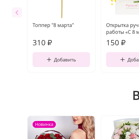
Топпер "8 марта"
Открытка ру
работы «С 8 
310
150
₽
₽
Добавить
Доба
Новинка