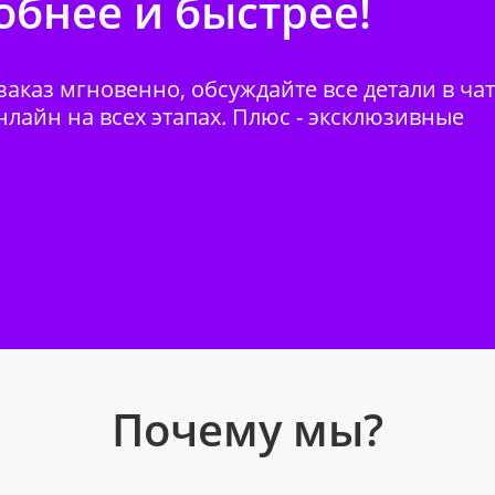
бнее и быстрее!
аказ мгновенно, обсуждайте все детали в ча
нлайн на всех этапах. Плюс - эксклюзивные
Почему мы?