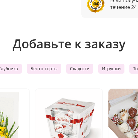
Если получ
течение 24
Добавьте к заказу
Клубника
Бенто-торты
Сладости
Игрушки
Т