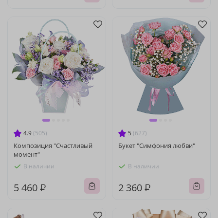
4.9
(505)
5
(627)
Композиция "Счастливый
Букет "Симфония любви"
момент"
В наличии
В наличии
5 460 ₽
2 360 ₽