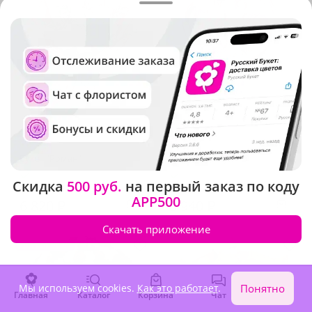
4.9
(43)
5
(263)
Букет "Роман"
Букет "Ода чувств"
В наличии
В наличии
Скидка
500 руб.
на первый заказ по коду
APP500
6 820 ₽
8 940 ₽
Скачать приложение
Крупный бутон
Мы используем cookies.
Как это работает
.
Понятно
Главная
Каталог
Корзина
Чат
Войти