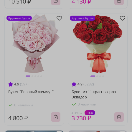
10 510 ₽
4 130 ₽
Крупный бутон
Крупный бутон
4.9
(597)
4.9
(3282)
Букет "Розовый жемчуг"
Букет из 11 красных роз
Эквадор
В наличии
В наличии
-15%
4 390 ₽
4 800 ₽
3 730 ₽