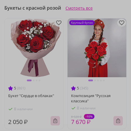
Букеты с красной розой
Смотреть все
Крупный бутон
5
(861)
5
(345)
Букет "Сердце в облаках"
Композиция "Русская
классика"
В наличии
В наличии
-10%
8 520 ₽
2 050 ₽
7 670 ₽