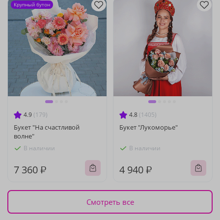
Крупный бутон
4.9
(179)
4.8
(1405)
Букет "На счастливой
Букет "Лукоморье"
волне"
В наличии
В наличии
7 360 ₽
4 940 ₽
Смотреть все