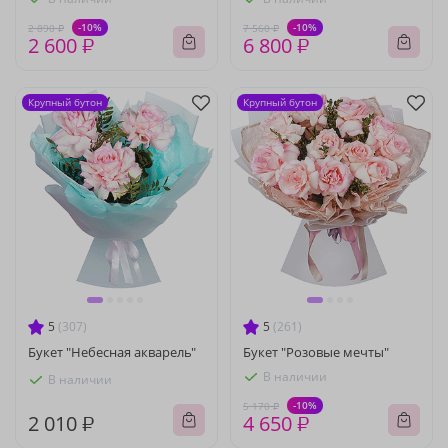
-10%
-10%
2 890 ₽
7 560 ₽
2 600 ₽
6 800 ₽
Крупный бутон
Крупный бутон
5
(307)
5
(261)
Букет "Небесная акварель"
Букет "Розовые мечты"
В наличии
В наличии
-10%
5 170 ₽
2 010 ₽
4 650 ₽