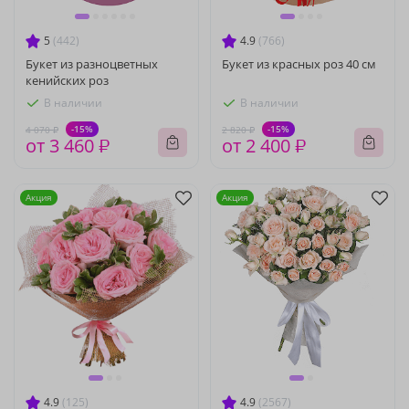
5
(442)
4.9
(766)
Букет из разноцветных
Букет из красных роз 40 см
кенийских роз
В наличии
В наличии
-15%
-15%
4 070 ₽
2 820 ₽
от 3 460 ₽
от 2 400 ₽
Акция
Акция
4.9
(125)
4.9
(2567)