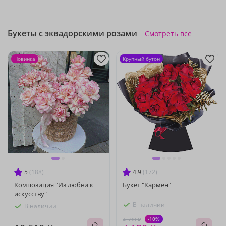
Букеты с эквадорскими розами
Смотреть все
Новинка
Крупный бутон
5
(188)
4.9
(172)
Композиция "Из любви к
Букет "Кармен"
искусству"
В наличии
В наличии
-10%
4 590 ₽