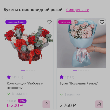
Букеты с пионовидной розой
Смотреть все
Крупный бутон
Новинка
5
(1385)
5
(117)
Композиция "Любовь и
Букет "Воздушный этюд"
нежность"
В наличии
В наличии
-10%
6 890 ₽
6 200 ₽
2 760 ₽