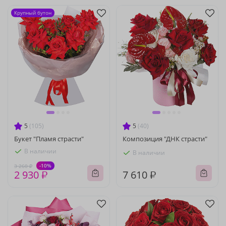
Крупный бутон
5
(105)
5
(40)
Букет "Пламя страсти"
Композиция "ДНК страсти"
В наличии
В наличии
-10%
3 260 ₽
2 930 ₽
7 610 ₽