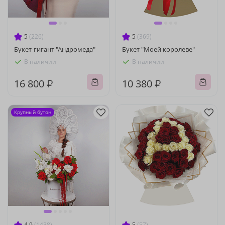
5
(226)
5
(369)
Букет-гигант "Андромеда"
Букет "Моей королеве"
В наличии
В наличии
16 800 ₽
10 380 ₽
Крупный бутон
4.9
(1438)
5
(57)