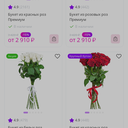
4.9
(2161)
4.9
(442)
Букет из красных роз
Букет из розовых роз
Премиум
Премиум
В наличии
В наличии
-15%
-15%
3 420 ₽
3 420 ₽
от 2 910 ₽
от 2 910 ₽
Акция
Крупный бутон
4.9
(479)
4.9
(448)
Букет из белых роз
Букет из красных роз