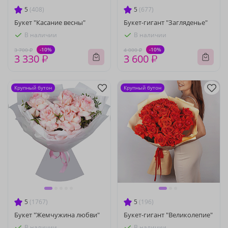
5
(408)
5
(677)
Букет "Касание весны"
Букет-гигант "Загляденье"
В наличии
В наличии
-10%
-10%
3 700 ₽
4 000 ₽
3 330 ₽
3 600 ₽
Крупный бутон
Крупный бутон
5
(1767)
5
(196)
Букет "Жемчужина любви"
Букет-гигант "Великолепие"
В наличии
В наличии