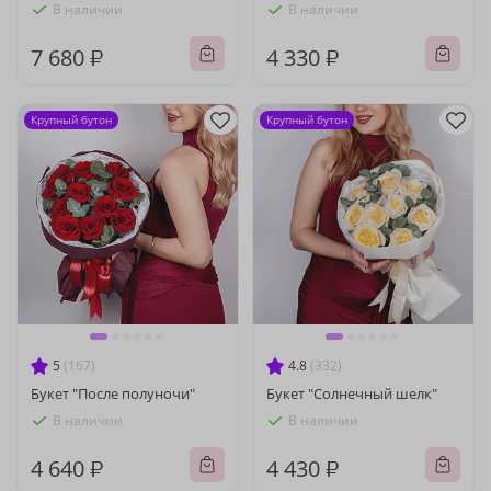
В наличии
В наличии
7 680 ₽
4 330 ₽
Крупный бутон
Крупный бутон
5
(167)
4.8
(332)
Букет "После полуночи"
Букет "Солнечный шелк"
В наличии
В наличии
4 640 ₽
4 430 ₽