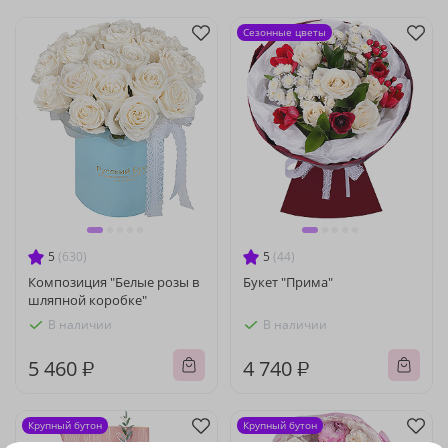
Сезонные цветы
5
(630)
5
(44)
Композиция "Белые розы в
Букет "Прима"
шляпной коробке"
В наличии
В наличии
5 460 ₽
4 740 ₽
Крупный бутон
Крупный бутон