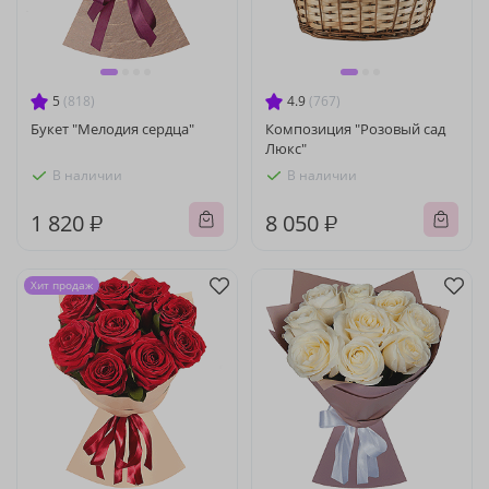
5
(818)
4.9
(767)
Букет "Мелодия сердца"
Композиция "Розовый сад
Люкс"
В наличии
В наличии
1 820 ₽
8 050 ₽
Хит продаж