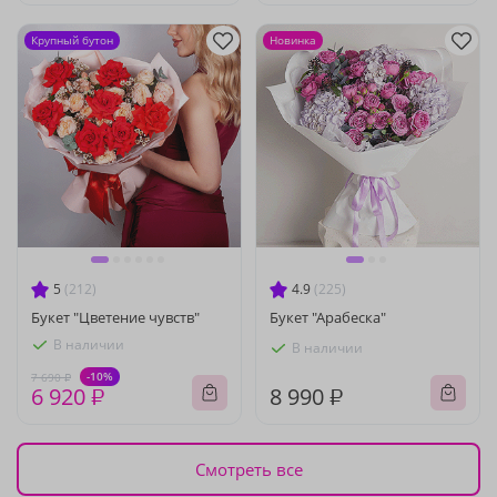
Крупный бутон
Новинка
5
(212)
4.9
(225)
Букет "Цветение чувств"
Букет "Арабеска"
В наличии
В наличии
-10%
7 690 ₽
6 920 ₽
8 990 ₽
Смотреть все