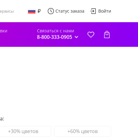
Статус заказа
Войти
ервисы
авки
Связаться с нами
8-800-333-0905
а:
+30% цветов
+60% цветов