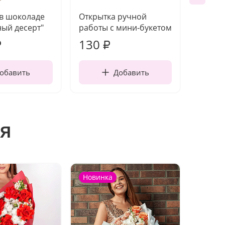
 в шоколаде
Открытка ручной
Ваза п
ый десерт"
работы с мини-букетом
130
1 10
₽
₽
обавить
Добавить
я
Новинка