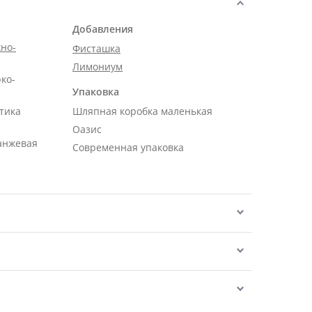
Добавления
но-
Фисташка
Лимониум
рко-
Упаковка
тика
Шляпная коробка маленькая
Оазис
ранжевая
Современная упаковка