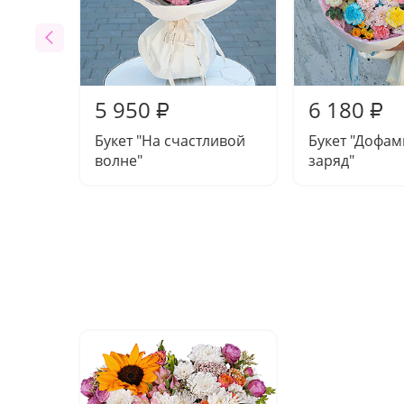
5 950
6 180
₽
₽
Букет "На счастливой
Букет "Дофа
волне"
заряд"