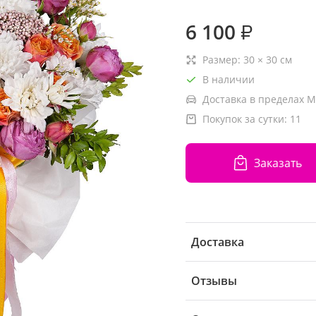
6 100
₽
Размер:
30
×
30
см
В наличии
Доставка в пределах М
Покупок за сутки:
11
Заказать
Доставка
Отзывы