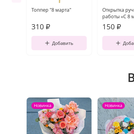
Топпер "8 марта"
Открытка ру
работы «С 8 
310
150
₽
₽
Добавить
Доба
Новинка
Новинка