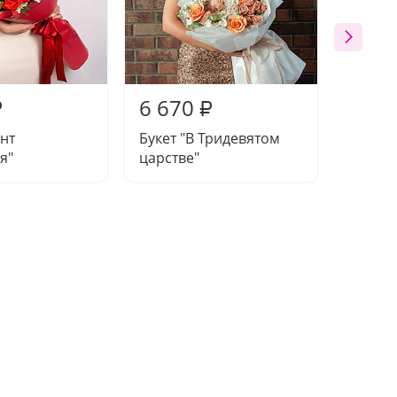
6 670
6 77
₽
₽
ант
Букет "В Тридевятом
Букет 
я"
царстве"