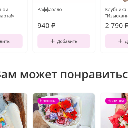
чной
Раффаэлло
Клубника
марта!»
"Изысканн
940
2 790
₽
вить
Добавить
Д
Вам может понравитьс
Новинка
Новинка