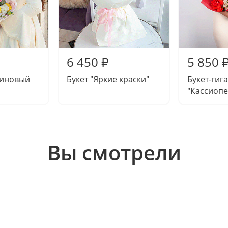
6 450
5 850
₽
миновый
Букет "Яркие краски"
Букет-гиг
"Кассиопе
Вы смотрели