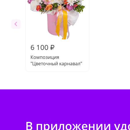
6 100
₽
Композиция
"Цветочный карнавал"
В приложении удо