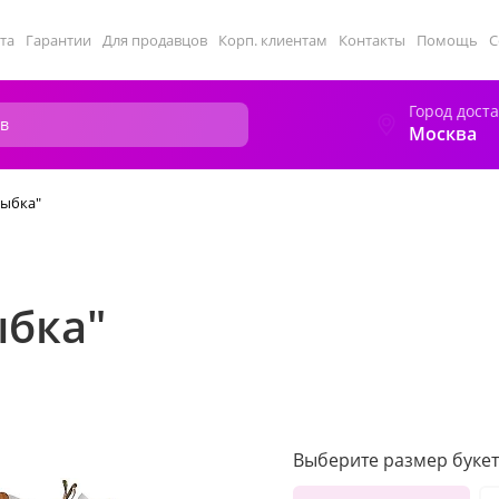
та
Гарантии
Для продавцов
Корп. клиентам
Контакты
Помощь
С
Город дост
Москва
рыбка"
ыбка"
Выберите размер букет