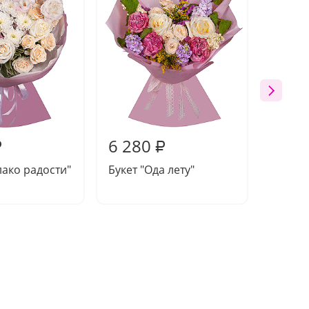
6 280
5 86
₽
₽
лако радости"
Букет "Ода лету"
Букет 