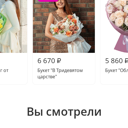
6 670
5 860
₽
г от
Букет "В Тридевятом
Букет "Об
царстве"
Вы смотрели