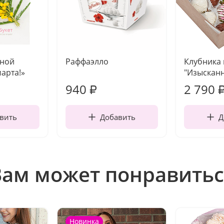
чной
Раффаэлло
Клубника
марта!»
"Изысканн
940
2 790
₽
вить
Добавить
Д
Вам может понравитьс
Новинка