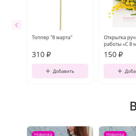
Топпер "8 марта"
Открытка ру
работы «С 8 
310
150
₽
₽
Добавить
Доба
Новинка
Новинка