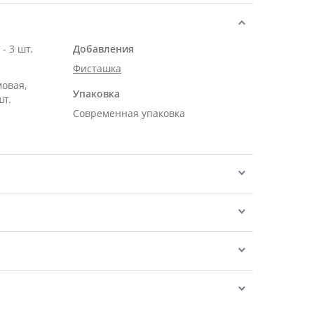
Роза Эквадор белая 50 см - 3 шт.
Добавления
Фисташка
мовая,
Упаковка
шт.
Современная упаковка