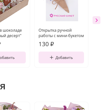
 в шоколаде
Открытка ручной
Ваза п
ый десерт"
работы с мини-букетом
130
1 10
₽
₽
обавить
Добавить
я