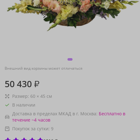
Внешний вид корзины может отличаться
50 430
₽
Размер:
60
×
45
см
В наличии
Доставка в пределах МКАД в г. Москва:
Бесплатно
в
течение ~4 часов
Покупок за сутки:
9