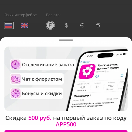
Язык интерфейса:
Валюта:
©
Служба круглосуточной доставки цветов в Москве
Русский Букет, 2026
Общество с ограниченной ответственностью «Технология»
ОГРН: 1195476081745, ИНН: 5410081997
Юридический адрес: г. Новосибирск, ул. Ипподромская,
д.42, оф. 3
Рейтинг Русского букета в г. Москва
Скидка
500 руб.
на первый заказ по коду
APP500