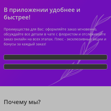
В приложении удобнее и
быстрее!
Преимущества для Вас: оформляйте заказ мгновенно,
обсуждайте все детали в чате с флористом и отслеживайте
заказ онлайн на всех этапах. Плюс - эксклюзивные акции и
бонусы за каждый заказ!
Почему мы?