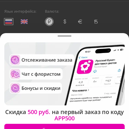
Язык интерфейса:
Валюта:
©
Служба круглосуточной доставки цветов в Москве
Русский Букет, 2026
Общество с ограниченной ответственностью «Технология»
ОГРН: 1195476081745, ИНН: 5410081997
Юридический адрес: г. Новосибирск, ул. Ипподромская,
д.42, оф. 3
Рейтинг Русского букета в г. Москва
Скидка
500 руб.
на первый заказ по коду
APP500