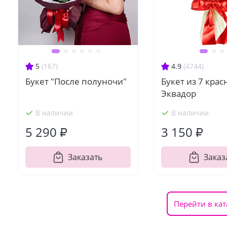
5
(167)
4.9
(4744)
Букет "После полуночи"
Букет из 7 крас
Эквадор
В наличии
В наличии
5 290 ₽
3 150 ₽
Заказать
Заказ
Перейти в кат