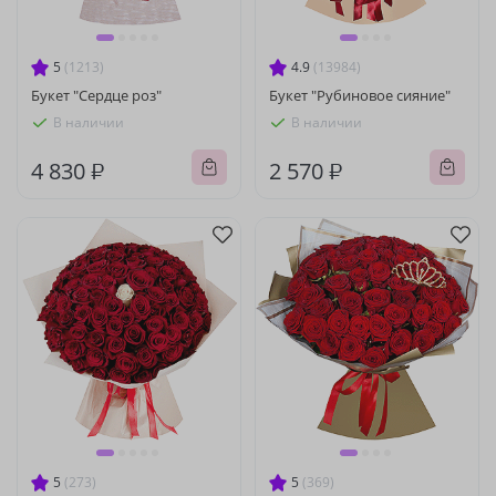
5
(1213)
4.9
(13984)
Букет "Сердце роз"
Букет "Рубиновое сияние"
В наличии
В наличии
4 830 ₽
2 570 ₽
5
(273)
5
(369)