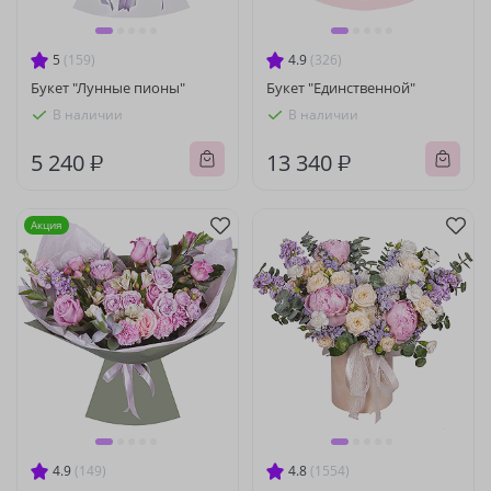
5
(159)
4.9
(326)
Букет "Лунные пионы"
Букет "Единственной"
В наличии
В наличии
5 240 ₽
13 340 ₽
Акция
4.9
(149)
4.8
(1554)