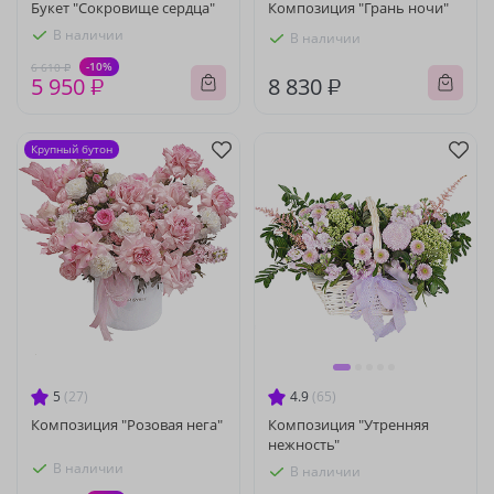
Букет "Сокровище сердца"
Композиция "Грань ночи"
В наличии
В наличии
-10%
6 610 ₽
5 950 ₽
8 830 ₽
Крупный бутон
5
(27)
4.9
(65)
Композиция "Розовая нега"
Композиция "Утренняя
нежность"
В наличии
В наличии