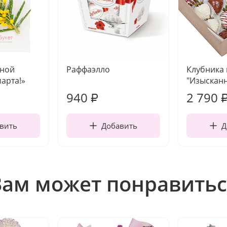
чной
Раффаэлло
Клубника
марта!»
"Изысканн
940
2 790
₽
вить
Добавить
Д
Вам может понравитьс