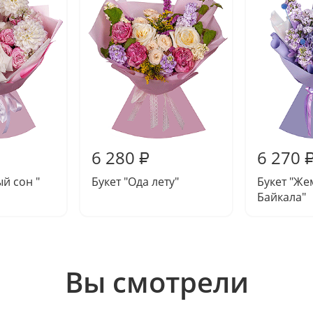
6 280
6 270
₽
й сон "
Букет "Ода лету"
Букет "Ж
Байкала"
Вы смотрели