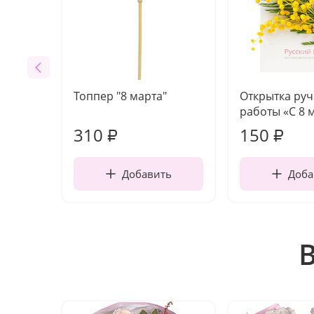
Топпер "8 марта"
Открытка ру
работы «С 8 
310
150
₽
₽
Добавить
Доба