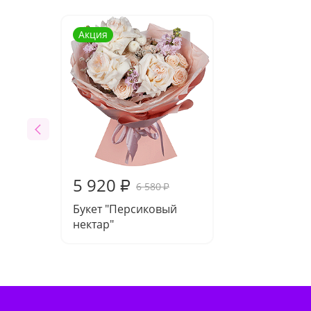
Акция
5 920
₽
6 580
₽
Букет "Персиковый
нектар"