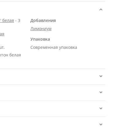
' белая
- 3
Добавления
Лимониум
ая
Упаковка
шт.
Современная упаковка
ютон белая