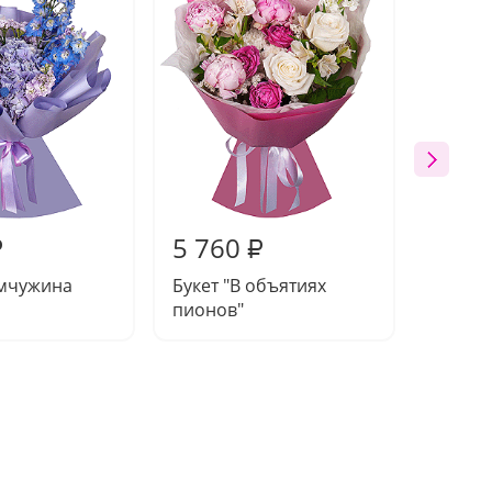
5 760
6 04
₽
₽
емчужина
Букет "В объятиях
Букет 
пионов"