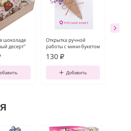
 в шоколаде
Открытка ручной
Ваза п
ый десерт"
работы с мини-букетом
130
1 10
₽
₽
обавить
Добавить
я