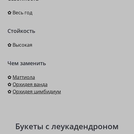
✿ Весь год
Стойкость
✿ Высокая
Чем заменить
✿
Маттиола
✿
Орхидея ванда
✿
Орхидея цимбидиум
Букеты с леукадендроном