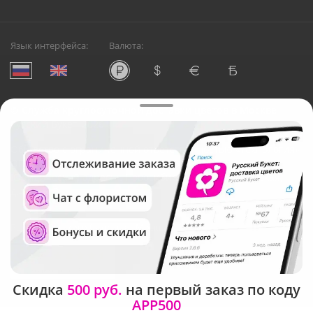
Язык интерфейса:
Валюта:
©
Служба круглосуточной доставки цветов в Москве
Русский Букет, 2026
Общество с ограниченной ответственностью «Технология»
ОГРН: 1195476081745, ИНН: 5410081997
Юридический адрес: г. Новосибирск, ул. Ипподромская,
д.42, оф. 3
Рейтинг Русского букета в г. Москва
Скидка
500 руб.
на первый заказ по коду
APP500