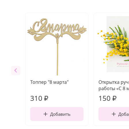
Топпер "8 марта"
Открытка ру
работы «С 8 
310
150
₽
₽
Добавить
Доба