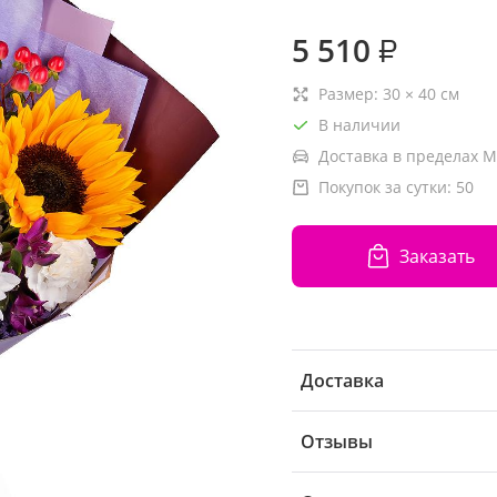
5 510
₽
Размер:
30
×
40
см
В наличии
Доставка в пределах М
Покупок за сутки:
50
Заказать
Доставка
Отзывы