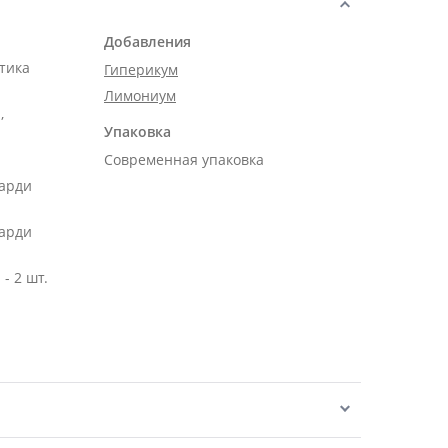
Добавления
тика
Гиперикум
Лимониум
,
Упаковка
Современная упаковка
карди
карди
- 2 шт.