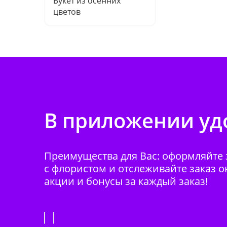
Букет из осенних
цветов
В приложении удо
Преимущества для Вас: оформляйте з
с флористом и отслеживайте заказ о
акции и бонусы за каждый заказ!