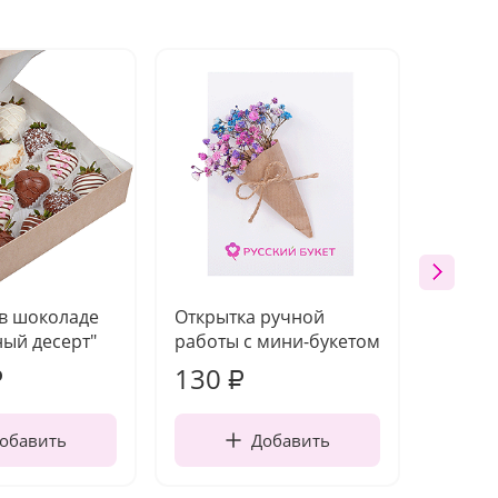
 в шоколаде
Открытка ручной
Ваза п
ый десерт"
работы с мини-букетом
130
1 10
₽
₽
обавить
Добавить