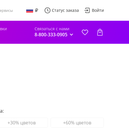
Статус заказа
Войти
ервисы
авки
Связаться с нами
8-800-333-0905
а:
+30% цветов
+60% цветов