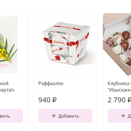
чной
Раффаэлло
Клубника
марта!»
"Изысканн
940
2 790
₽
вить
Добавить
Д