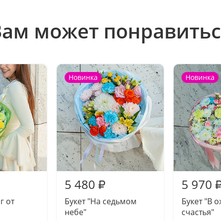
Вам может понравитьс
Новинка
Новинка
5 480
5 970
₽
г от
Букет "На седьмом
Букет "В 
небе"
счастья"