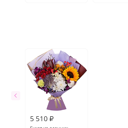
5 510
₽