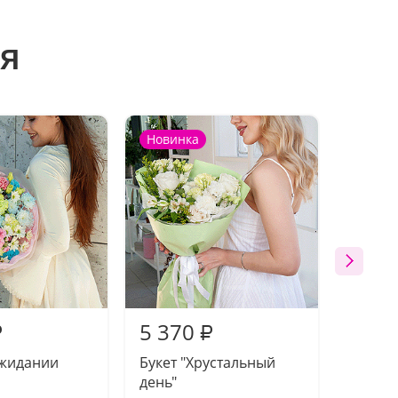
я
Новинка
Новин
5 370
5 39
₽
₽
ожидании
Букет "Хрустальный
Компо
день"
тепло"