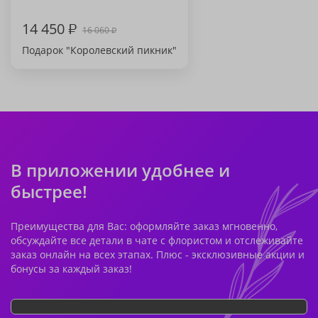
14 450
₽
16 060
₽
Подарок "Королевский пикник"
В приложении удобнее и
быстрее!
Преимущества для Вас: оформляйте заказ мгновенно,
обсуждайте все детали в чате с флористом и отслеживайте
заказ онлайн на всех этапах. Плюс - эксклюзивные акции и
бонусы за каждый заказ!