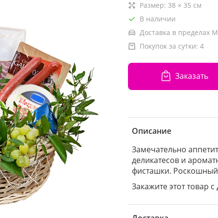
Размер:
38
×
35
см
В наличии
Доставка в пределах М
Покупок за сутки:
4
Заказать
Описание
Замечательно аппетит
деликатесов и аромат
фисташки. Роскошный 
Закажите этот товар с 
Доставка