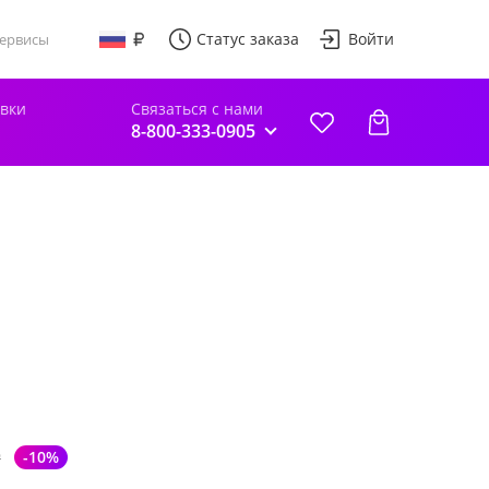
Статус заказа
Войти
ервисы
авки
Связаться с нами
8-800-333-0905
₽
-10%