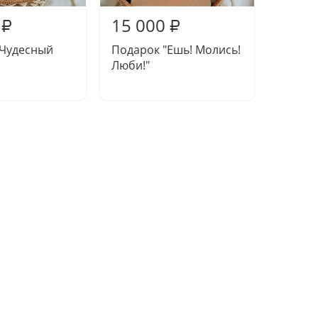
15 000
15 0
₽
₽
"Чудесный
Подарок "Ешь! Молись!
Компо
Люби!"
"Пове
морска