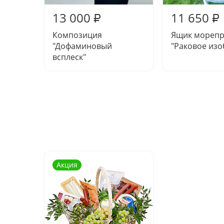
13 000
11 650
₽
₽
Композиция
Ящик морепр
"Дофаминовый
"Раковое изо
всплеск"
Акция