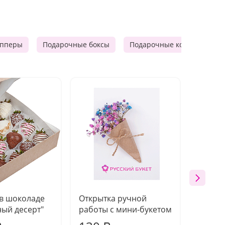
опперы
Подарочные боксы
Подарочные корзины
 в шоколаде
Открытка ручной
Ваза п
ый десерт"
работы с мини-букетом