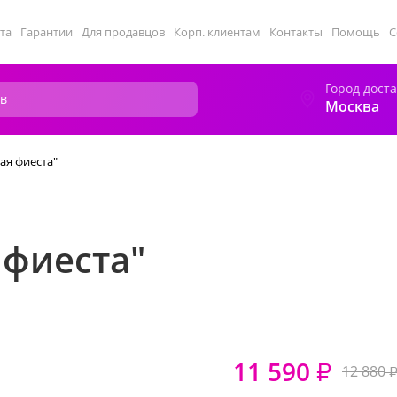
та
Гарантии
Для продавцов
Корп. клиентам
Контакты
Помощь
С
Город дост
Москва
ая фиеста"
 фиеста"
11 590
₽
12 880