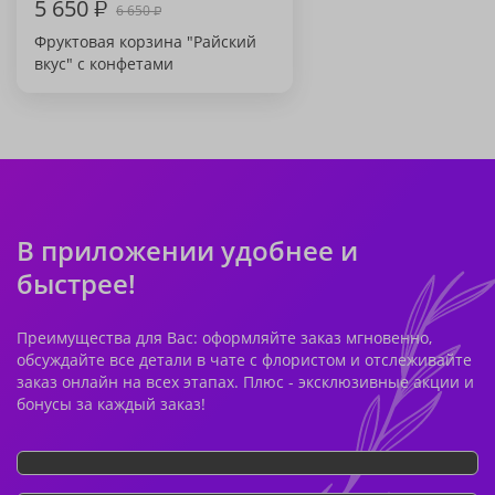
5 650
₽
6 650
₽
Фруктовая корзина "Райский
вкус" с конфетами
В приложении удобнее и
быстрее!
Преимущества для Вас: оформляйте заказ мгновенно,
обсуждайте все детали в чате с флористом и отслеживайте
заказ онлайн на всех этапах. Плюс - эксклюзивные акции и
бонусы за каждый заказ!