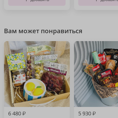
Вам может понравиться
6 480
₽
5 930
₽