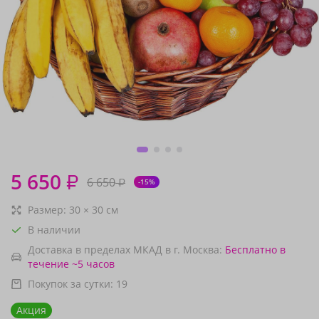
5 650
₽
6 650
₽
-15%
Размер:
30
×
30
см
В наличии
Доставка в пределах МКАД в г. Москва:
Бесплатно
в
течение ~5 часов
Покупок за сутки:
19
Акция