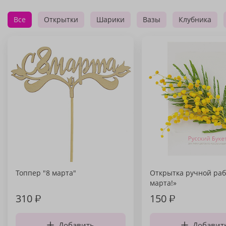
Все
Открытки
Шарики
Вазы
Клубника
Топпер "8 марта"
Открытка ручной раб
марта!»
310
₽
150
₽
Добавить
Добавит