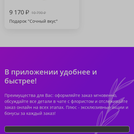
9 170
₽
10 790
₽
Подарок "Сочный вкус"
В приложении удобнее и
быстрее!
Преимущества для Вас: оформляйте заказ мгновенно,
обсуждайте все детали в чате с флористом и отслеживайте
заказ онлайн на всех этапах. Плюс - эксклюзивные акции и
бонусы за каждый заказ!