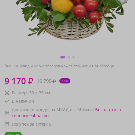
Внешний вид и марка товаров может отличаться от образца
9 170
₽
10 790
₽
-15%
Размер:
30
×
35
см
В наличии
Доставка в пределах МКАД в г. Москва:
Бесплатно
в
течение ~4 часов
Покупок за сутки:
9