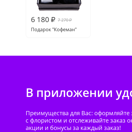
6 180
₽
7 270
₽
Подарок "Кофеман"
В приложении удо
Преимущества для Вас: оформляйте з
с флористом и отслеживайте заказ о
акции и бонусы за каждый заказ!