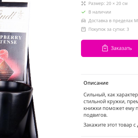
Размер:
20
×
20
см
В наличии
Доставка в пределах М
Покупок за сутки:
3
Заказать
Описание
Сильный, как характер
стильной кружки, пре
книжки поможет ему 
подвигов.
Закажите этот товар с 