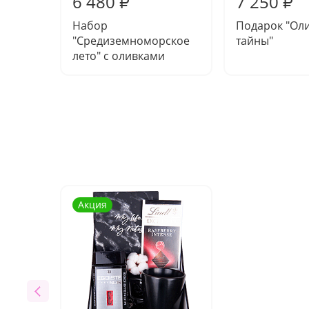
6 480
7 250
₽
₽
Набор
Подарок "Ол
"Средиземноморское
тайны"
лето" с оливками
Акция