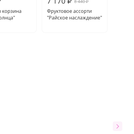
7 170
6 51
₽
₽
8 440
₽
я корзина
Фруктовое ассорти
Фрукто
олнца"
"Райское наслаждение"
"Витам