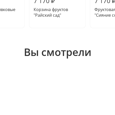
7 170
7 170
₽
ивковые
Корзина фруктов
Фруктова
"Райский сад"
"Сияние с
Вы смотрели