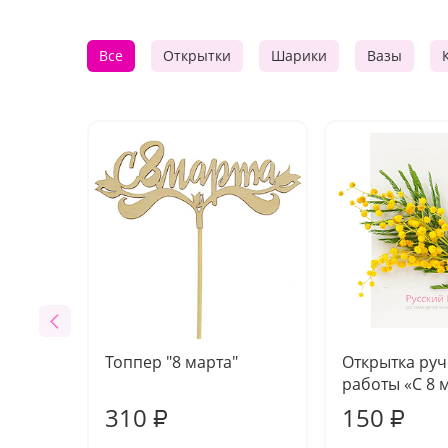
Все
Открытки
Шарики
Вазы
Топпер "8 марта"
Открытка ру
работы «С 8 
310
150
₽
₽