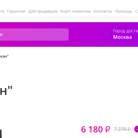
та
Гарантии
Для продавцов
Корп. клиентам
Контакты
Помощь
С
Город дост
Москва
ман"
н"
6 180
₽
7 270
₽