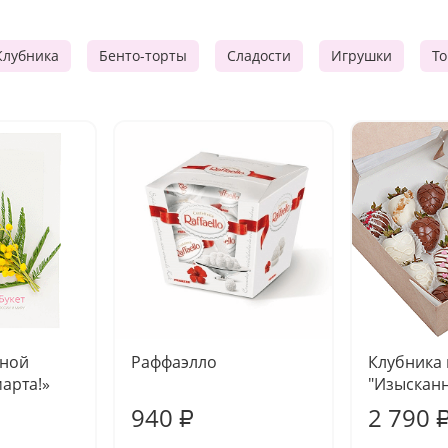
Клубника
Бенто-торты
Сладости
Игрушки
Т
чной
Раффаэлло
Клубника
марта!»
"Изысканн
940
2 790
₽