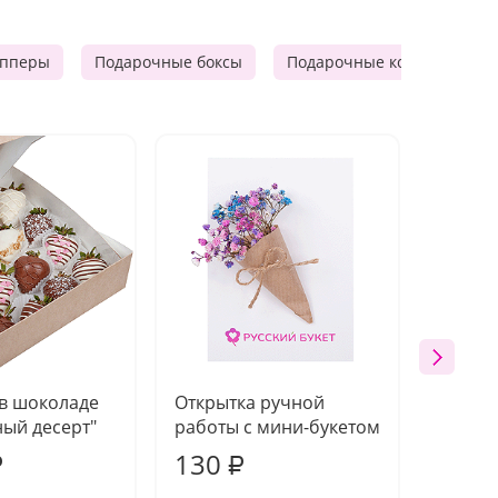
опперы
Подарочные боксы
Подарочные корзины
 в шоколаде
Открытка ручной
Ваза п
ый десерт"
работы с мини-букетом
130
1 10
₽
₽