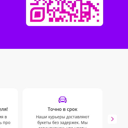
ля!
Точно в срок
SM
мя в
Наши курьеры доставляют
Остава
ь про
букеты без задержек. Мы
дост