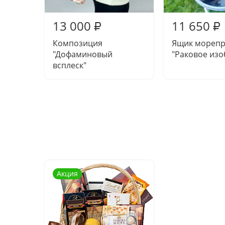
13 000
11 650
₽
₽
Композиция
Ящик морепр
"Дофаминовый
"Раковое изо
всплеск"
Акция