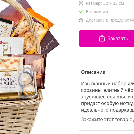
Размер:
32
×
33
см
В наличии
Доставка в пределах М
Заказать
Описание
Изысканный набор для
корзины: элитный чёрн
хрустящее печенье и п
придаст особую нотку
идеального подарка д
Закажите этот товар с 