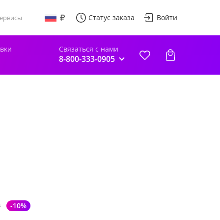
Статус заказа
Войти
ервисы
авки
Связаться с нами
8-800-333-0905
₽
-10%