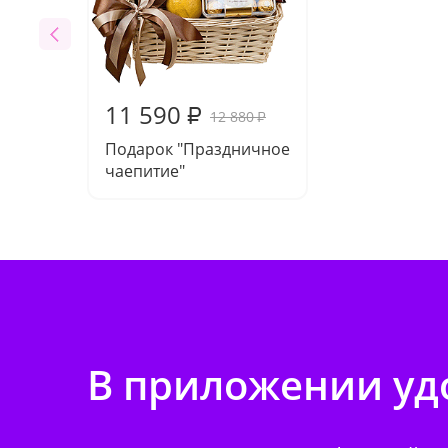
11 590
₽
12 880
₽
Подарок "Праздничное
чаепитие"
В приложении удо