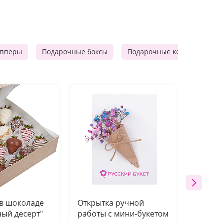
опперы
Подарочные боксы
Подарочные корзины
 в шоколаде
Открытка ручной
Ваза п
ый десерт"
работы с мини-букетом