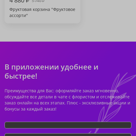
4 880
₽
5 740
₽
Фруктовая корзина "Фруктовое
ассорти"
В приложении удобнее и
быстрее!
Преимущества для Вас: оформляйте заказ мгновенно,
обсуждайте все детали в чате с флористом и отслеживайте
заказ онлайн на всех этапах. Плюс - эксклюзивные акции и
бонусы за каждый заказ!