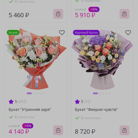
В наличии
В наличии
-10%
6 570 ₽
5 460 ₽
5 910 ₽
Акция
Крупный бутон
5
(665)
5
(50)
Букет "Утренняя заря"
Букет "Феерия чувств"
В наличии
В наличии
-15%
4 870 ₽
4 140 ₽
8 720 ₽