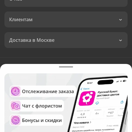
Клиентам
Доставка в Москве
Язык интерфейса:
Валюта:
©
Служба круглосуточной доставки цветов в Москве
Русский Букет, 2026
Общество с ограниченной ответственностью «Технология»
ОГРН: 1195476081745, ИНН: 5410081997
Юридический адрес: г. Новосибирск, ул. Ипподромская,
д.42, оф. 3