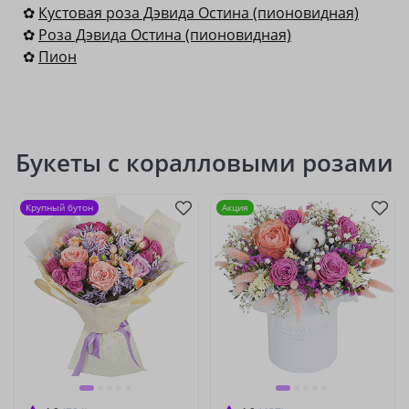
✿
Кустовая роза Дэвида Остина (пионовидная)
✿
Роза Дэвида Остина (пионовидная)
✿
Пион
Букеты с коралловыми розами
Крупный бутон
Акция