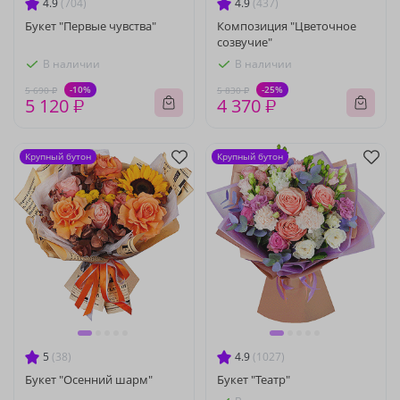
4.9
(704)
4.9
(437)
Букет "Первые чувства"
Композиция "Цветочное
созвучие"
В наличии
В наличии
-10%
-25%
5 690 ₽
5 830 ₽
5 120 ₽
4 370 ₽
Крупный бутон
Крупный бутон
5
(38)
4.9
(1027)
Букет "Осенний шарм"
Букет "Театр"