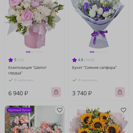
5
(54)
4.9
(1644)
Композиция "Шепот
Букет "Сияние сапфира"
сердца"
В наличии
В наличии
6 940 ₽
3 740 ₽
Крупный бутон