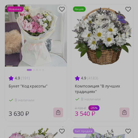
Новинка
Акция
4.9
(191)
4.9
(4183)
Букет "Код красоты"
Композиция "В лучших
традициях"
В наличии
В наличии
-25%
4 720 ₽
3 630 ₽
3 540 ₽
Хит продаж