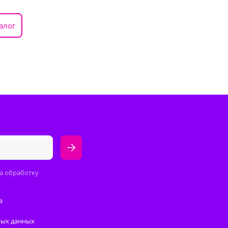
алог
а обработку
а
ных данных