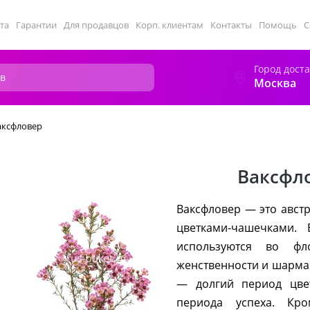
та
Гарантии
Для продавцов
Корп. клиентам
Контакты
Помощь
С
Город дост
Москва
аксфловер
Ваксфл
Ваксфловер — это авст
цветками-чашечками. 
используются во фл
женственности и шарма.
— долгий период цве
периода успеха. Кр