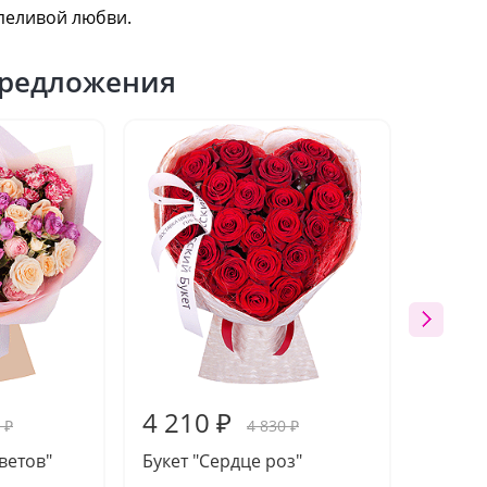
пеливой любви.
редложения
4 210 ₽
4 09
 ₽
4 830 ₽
ветов"
Букет "Сердце роз"
Букет 