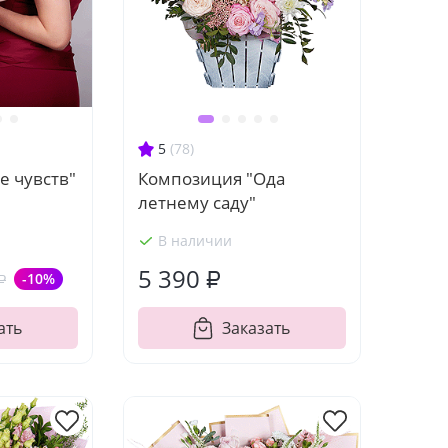
5
(78)
е чувств"
Композиция "Ода
летнему саду"
В наличии
5 390 ₽
₽
-10%
ать
Заказать