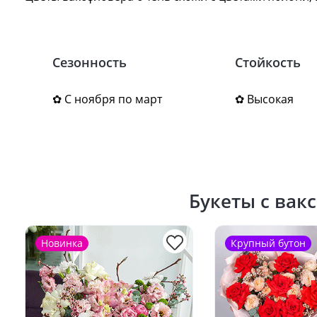
Сезонность
Стойкость
✿ С ноября по март
✿ Высокая
Букеты с вак
Новинка
Крупный бутон