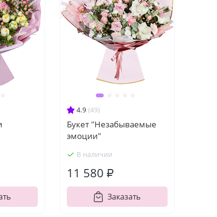
4.9
(49)
и
Букет "Незабываемые
эмоции"
В наличии
11 580 ₽
ать
Заказать