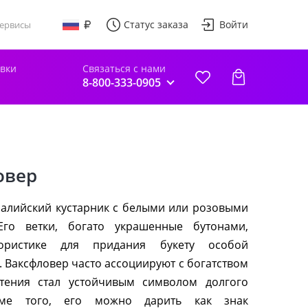
Статус заказа
Войти
ервисы
авки
Связаться с нами
8-800-333-0905
овер
ралийский кустарник с белыми или розовыми
Его ветки, богато украшенные бутонами,
ористике для придания букету особой
 Ваксфловер часто ассоциируют с богатством
тения стал устойчивым символом долгого
оме того, его можно дарить как знак