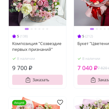
5
(138)
5
(212)
Композиция "Созвездие
Букет "Цветени
первых признаний"
В наличии
В наличии
9 700 ₽
7 040 ₽
7 820 
Заказать
Заказ
Акция