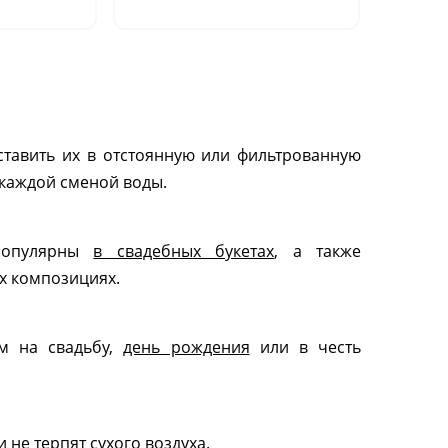
шт.)"
ставить их в отстоянную или фильтрованную
 каждой сменой воды.
 популярны
в свадебных букетах
, а также
х композициях.
ом на свадьбу,
день рождения
или в честь
 не терпят сухого воздуха.