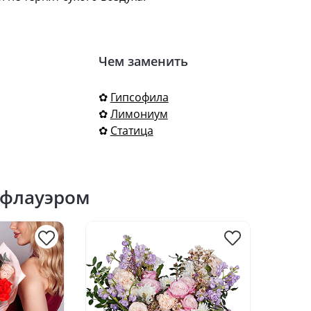
Чем заменить
✿
Гипсофила
✿
Лимониум
✿
Статица
сфлауэром