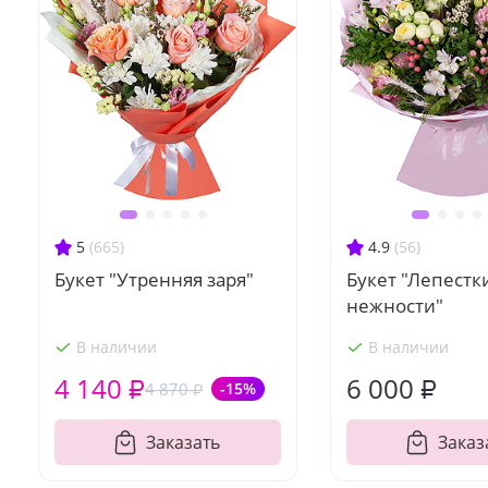
5
(665)
4.9
(56)
Букет "Утренняя заря"
Букет "Лепестк
нежности"
В наличии
В наличии
4 140 ₽
6 000 ₽
4 870 ₽
-15%
Заказать
Заказ