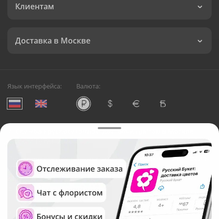
Клиентам
Доставка в Москве
Язык интерфейса:
Валюта:
©
Служба круглосуточной доставки цветов в Москве
Русский Букет, 2026
Общество с ограниченной ответственностью «Технология»
ОГРН: 1195476081745, ИНН: 5410081997
Юридический адрес: г. Новосибирск, ул. Ипподромская,
д.42, оф. 3
Рейтинг Русского букета в г. Москва