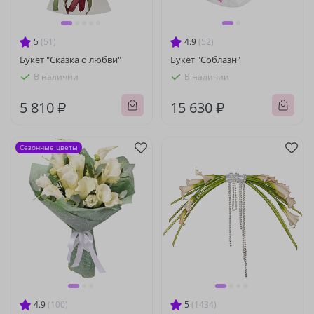
5
(51)
4.9
(52)
Букет "Сказка о любви"
Букет "Соблазн"
В наличии
В наличии
5 810 ₽
15 630 ₽
Сезонные цветы
4.9
(100)
5
(1434)